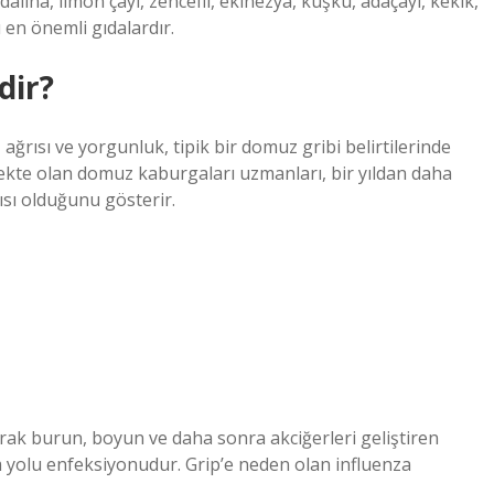
lina, limon çayı, zencefil, ekinezya, kuşku, adaçayı, kekik,
ı en önemli gıdalardır.
dir?
 ağrısı ve yorgunluk, tipik bir domuz gribi belirtilerinde
fekte olan domuz kaburgaları uzmanları, bir yıldan daha
ısı olduğunu gösterir.
larak burun, boyun ve daha sonra akciğerleri geliştiren
m yolu enfeksiyonudur. Grip’e neden olan influenza