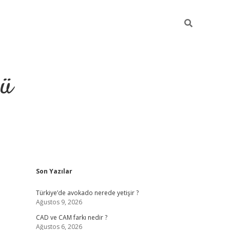
ğü
Sidebar
Son Yazılar
ilbet
vdcasino yeni giriş
vdcasino 
Türkiye’de avokado nerede yetişir ?
Ağustos 9, 2026
CAD ve CAM farkı nedir ?
Ağustos 6, 2026