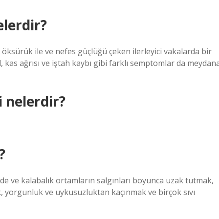
elerdir?
 öksürük ile ve nefes güçlüğü çeken ilerleyici vakalarda bir
al, kas ağrısı ve iştah kaybı gibi farklı semptomlar da meydan
i nelerdir?
?
inde ve kalabalık ortamların salgınları boyunca uzak tutmak,
k, yorgunluk ve uykusuzluktan kaçınmak ve birçok sıvı