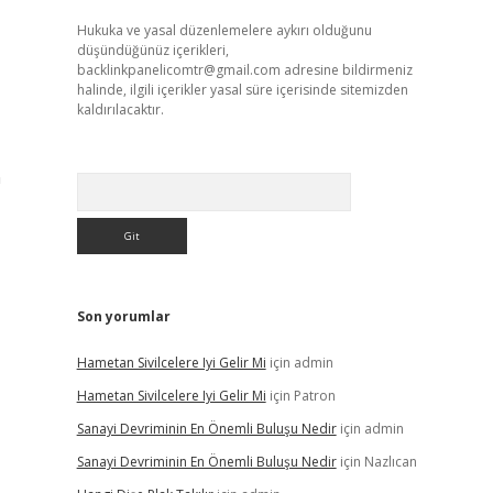
Hukuka ve yasal düzenlemelere aykırı olduğunu
düşündüğünüz içerikleri,
backlinkpanelicomtr@gmail.com
adresine bildirmeniz
halinde, ilgili içerikler yasal süre içerisinde sitemizden
kaldırılacaktır.
n
Arama
Son yorumlar
Hametan Sivilcelere Iyi Gelir Mi
için
admin
Hametan Sivilcelere Iyi Gelir Mi
için
Patron
Sanayi Devriminin En Önemli Buluşu Nedir
için
admin
Sanayi Devriminin En Önemli Buluşu Nedir
için
Nazlıcan