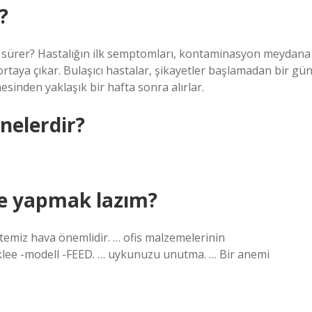
?
 sürer? Hastalığın ilk semptomları, kontaminasyon meydana
 ortaya çıkar. Bulaşıcı hastalar, şikayetler başlamadan bir gü
sinden yaklaşık bir hafta sonra alırlar.
 nelerdir?
e yapmak lazım?
… temiz hava önemlidir. … ofis malzemelerinin
klee -modell -FEED. … uykunuzu unutma. … Bir anemi