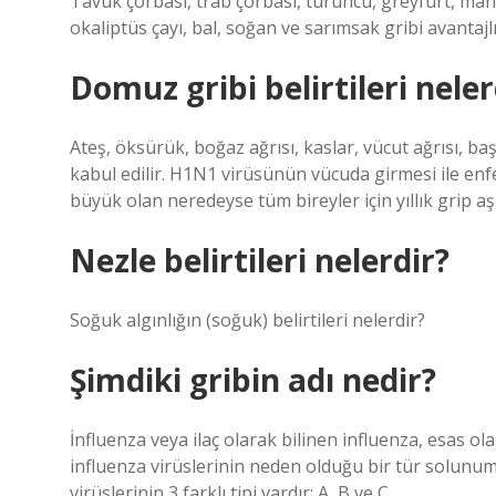
Tavuk çorbası, trab çorbası, turuncu, greyfurt, manda
okaliptüs çayı, bal, soğan ve sarımsak gribi avantajl
Domuz gribi belirtileri neler
Ateş, öksürük, boğaz ağrısı, kaslar, vücut ağrısı, baş
kabul edilir. H1N1 virüsünün vücuda girmesi ile en
büyük olan neredeyse tüm bireyler için yıllık grip aş
Nezle belirtileri nelerdir?
Soğuk algınlığın (soğuk) belirtileri nelerdir?
Şimdiki gribin adı nedir?
İnfluenza veya ilaç olarak bilinen influenza, esas o
influenza virüslerinin neden olduğu bir tür solunu
virüslerinin 3 farklı tipi vardır: A, B ve C.