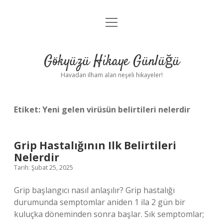
menüyü
Anasayfa
aç
Gizlilik Politikası
Gökyüzü Hikaye Günlüğü
Yasal Uyarı
Havadan ilham alan neşeli hikayeler!
Hakkımızda
Etiket:
Yeni gelen virüsün belirtileri nelerdir
Grip Hastalığının Ilk Belirtileri
Nelerdir
Tarih: Şubat 25, 2025
Grip başlangıcı nasıl anlaşılır? Grip hastalığı
durumunda semptomlar aniden 1 ila 2 gün bir
kuluçka döneminden sonra başlar. Sık semptomlar;