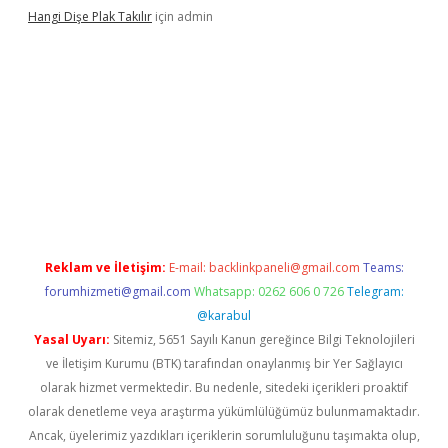
Hangi Dişe Plak Takılır
için
admin
i giriş
vdcasino giriş
https://www.betexper.xyz/
Reklam ve İletişim:
E-mail:
backlinkpaneli@gmail.com
Teams:
forumhizmeti@gmail.com
Whatsapp: 0262 606 0 726
Telegram:
@karabul
Yasal Uyarı:
Sitemiz, 5651 Sayılı Kanun gereğince Bilgi Teknolojileri
ve İletişim Kurumu (BTK) tarafından onaylanmış bir Yer Sağlayıcı
olarak hizmet vermektedir. Bu nedenle, sitedeki içerikleri proaktif
olarak denetleme veya araştırma yükümlülüğümüz bulunmamaktadır.
Ancak, üyelerimiz yazdıkları içeriklerin sorumluluğunu taşımakta olup,