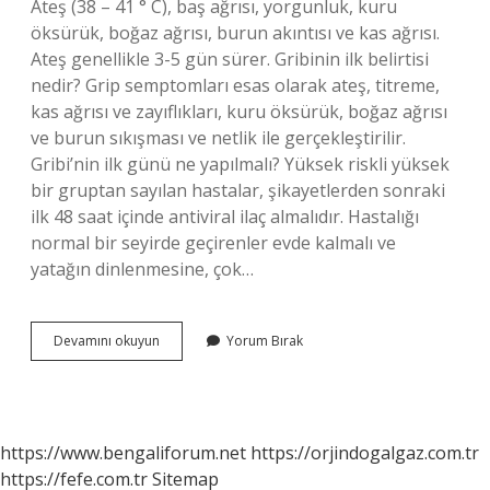
Ateş (38 – 41 ° C), baş ağrısı, yorgunluk, kuru
öksürük, boğaz ağrısı, burun akıntısı ve kas ağrısı.
Ateş genellikle 3-5 gün sürer. Gribinin ilk belirtisi
nedir? Grip semptomları esas olarak ateş, titreme,
kas ağrısı ve zayıflıkları, kuru öksürük, boğaz ağrısı
ve burun sıkışması ve netlik ile gerçekleştirilir.
Gribi’nin ilk günü ne yapılmalı? Yüksek riskli yüksek
bir gruptan sayılan hastalar, şikayetlerden sonraki
ilk 48 saat içinde antiviral ilaç almalıdır. Hastalığı
normal bir seyirde geçirenler evde kalmalı ve
yatağın dinlenmesine, çok…
Grip
Devamını okuyun
Yorum Bırak
Hastalığının
Ilk
Belirtileri
Nelerdir
https://www.bengaliforum.net
https://orjindogalgaz.com.tr
https://fefe.com.tr
Sitemap