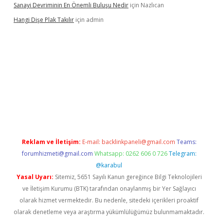
Sanayi Devriminin En Önemli Buluşu Nedir
için
Nazlıcan
Hangi Dişe Plak Takılır
için
admin
i giriş
vdcasino giriş
https://www.betexper.xyz/
Reklam ve İletişim:
E-mail:
backlinkpaneli@gmail.com
Teams:
forumhizmeti@gmail.com
Whatsapp: 0262 606 0 726
Telegram:
@karabul
Yasal Uyarı:
Sitemiz, 5651 Sayılı Kanun gereğince Bilgi Teknolojileri
ve İletişim Kurumu (BTK) tarafından onaylanmış bir Yer Sağlayıcı
olarak hizmet vermektedir. Bu nedenle, sitedeki içerikleri proaktif
olarak denetleme veya araştırma yükümlülüğümüz bulunmamaktadır.