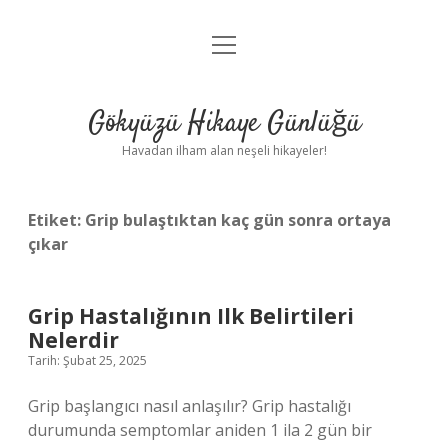
menüyü
Anasayfa
aç
Gizlilik Politikası
Gökyüzü Hikaye Günlüğü
Yasal Uyarı
Havadan ilham alan neşeli hikayeler!
Hakkımızda
Etiket:
Grip bulaştıktan kaç gün sonra ortaya
çıkar
Grip Hastalığının Ilk Belirtileri
Nelerdir
Tarih: Şubat 25, 2025
Grip başlangıcı nasıl anlaşılır? Grip hastalığı
durumunda semptomlar aniden 1 ila 2 gün bir