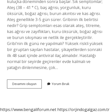
kuluçka döneminden sonra başlar. Sık semptomlar;
Ateş (38 – 41 ° C), baş ağrısı, yorgunluk, kuru
öksürük, boğaz ağrısı, burun akıntısı ve kas ağrısı.
Ateş genellikle 3-5 gün sürer. Gribinin ilk belirtisi
nedir? Grip semptomları esas olarak ateş, titreme,
kas ağrısı ve zayıflıkları, kuru öksürük, boğaz ağrısı
ve burun sıkışması ve netlik ile gerçekleştirilir.
Gribi’nin ilk günü ne yapılmalı? Yüksek riskli yüksek
bir gruptan sayılan hastalar, şikayetlerden sonraki
ilk 48 saat içinde antiviral ilaç almalıdır. Hastalığı
normal bir seyirde geçirenler evde kalmalı ve
yatağın dinlenmesine, çok…
Grip
Devamını okuyun
Yorum Bırak
Hastalığının
Ilk
Belirtileri
Nelerdir
https://www.bengaliforum.net
https://orjindogalgaz.com.tr