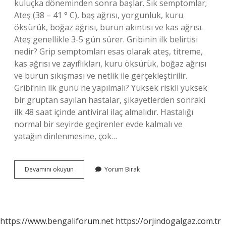
kuluçka döneminden sonra başlar. Sık semptomlar;
Ateş (38 – 41 ° C), baş ağrısı, yorgunluk, kuru
öksürük, boğaz ağrısı, burun akıntısı ve kas ağrısı.
Ateş genellikle 3-5 gün sürer. Gribinin ilk belirtisi
nedir? Grip semptomları esas olarak ateş, titreme,
kas ağrısı ve zayıflıkları, kuru öksürük, boğaz ağrısı
ve burun sıkışması ve netlik ile gerçekleştirilir.
Gribi’nin ilk günü ne yapılmalı? Yüksek riskli yüksek
bir gruptan sayılan hastalar, şikayetlerden sonraki
ilk 48 saat içinde antiviral ilaç almalıdır. Hastalığı
normal bir seyirde geçirenler evde kalmalı ve
yatağın dinlenmesine, çok…
Grip
Devamını okuyun
Yorum Bırak
Hastalığının
Ilk
Belirtileri
Nelerdir
https://www.bengaliforum.net
https://orjindogalgaz.com.tr