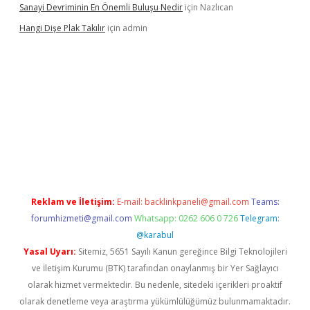
Sanayi Devriminin En Önemli Buluşu Nedir
için
Nazlıcan
Hangi Dişe Plak Takılır
için
admin
i giriş
vdcasino giriş
https://www.betexper.xyz/
Reklam ve İletişim:
E-mail:
backlinkpaneli@gmail.com
Teams:
forumhizmeti@gmail.com
Whatsapp: 0262 606 0 726
Telegram:
@karabul
Yasal Uyarı:
Sitemiz, 5651 Sayılı Kanun gereğince Bilgi Teknolojileri
ve İletişim Kurumu (BTK) tarafından onaylanmış bir Yer Sağlayıcı
olarak hizmet vermektedir. Bu nedenle, sitedeki içerikleri proaktif
olarak denetleme veya araştırma yükümlülüğümüz bulunmamaktadır.