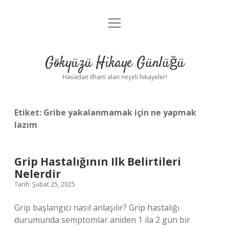
menüyü
Anasayfa
aç
Gizlilik Politikası
Gökyüzü Hikaye Günlüğü
Yasal Uyarı
Havadan ilham alan neşeli hikayeler!
Hakkımızda
Etiket:
Gribe yakalanmamak için ne yapmak
lazım
Grip Hastalığının Ilk Belirtileri
Nelerdir
Tarih: Şubat 25, 2025
Grip başlangıcı nasıl anlaşılır? Grip hastalığı
durumunda semptomlar aniden 1 ila 2 gün bir