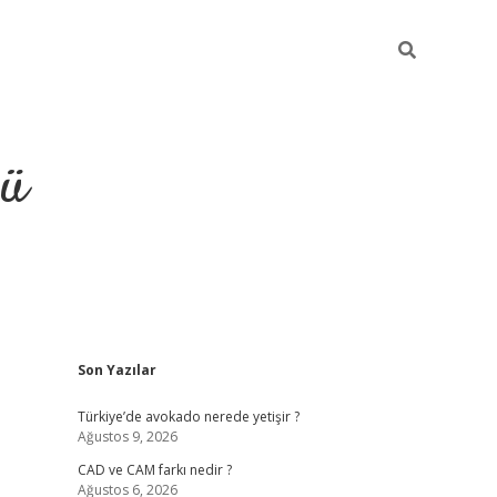
ğü
Sidebar
Son Yazılar
ilbet
vdcasino yeni giriş
vdcasino 
Türkiye’de avokado nerede yetişir ?
Ağustos 9, 2026
CAD ve CAM farkı nedir ?
Ağustos 6, 2026