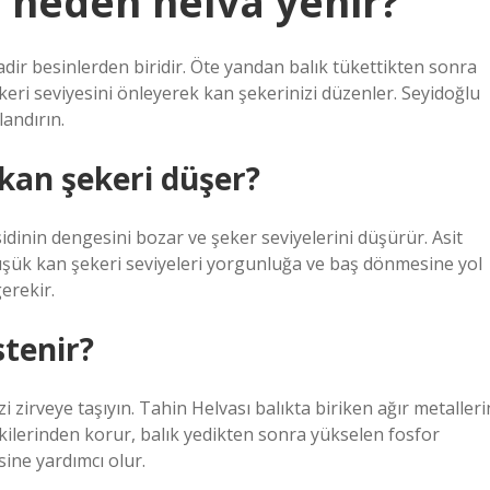
a neden helva yenir?
nadir besinlerden biridir. Öte yandan balık tükettikten sonra
eri seviyesini önleyerek kan şekerinizi düzenler. Seyidoğlu
landırın.
kan şekeri düşer?
sidinin dengesini bozar ve şeker seviyelerini düşürür. Asit
üşük kan şekeri seviyeleri yorgunluğa ve baş dönmesine yol
gerekir.
stenir?
i zirveye taşıyın. Tahin Helvası balıkta biriken ağır metalleri
kilerinden korur, balık yedikten sonra yükselen fosfor
ine yardımcı olur.