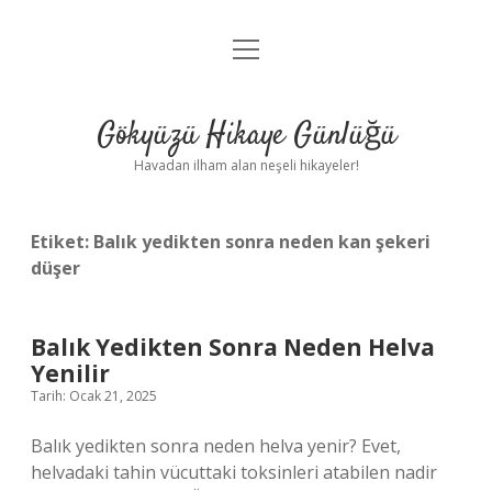
menüyü
Anasayfa
aç
Gizlilik Politikası
Gökyüzü Hikaye Günlüğü
Yasal Uyarı
Havadan ilham alan neşeli hikayeler!
Hakkımızda
Etiket:
Balık yedikten sonra neden kan şekeri
düşer
Balık Yedikten Sonra Neden Helva
Yenilir
Tarih: Ocak 21, 2025
Balık yedikten sonra neden helva yenir? Evet,
helvadaki tahin vücuttaki toksinleri atabilen nadir