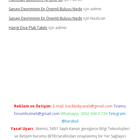
Sanayi Devriminin En Önemli Buluşu Nedir
için
admin
Sanayi Devriminin En Önemli Buluşu Nedir
için
Nazlıcan
Hangi Dişe Plak Takılır
için
admin
yeni giriş
vdcasino giriş
https://www.betexper.xyz/
Reklam ve İletişim:
E-mail:
backlinkpaneli@gmail.com
Teams:
forumhizmeti@gmail.com
Whatsapp: 0262 606 0 726
Telegram:
@karabul
Yasal Uyarı:
Sitemiz, 5651 Sayılı Kanun gereğince Bilgi Teknolojileri
ve İletişim Kurumu (BTK) tarafından onaylanmış bir Yer Sağlayıcı