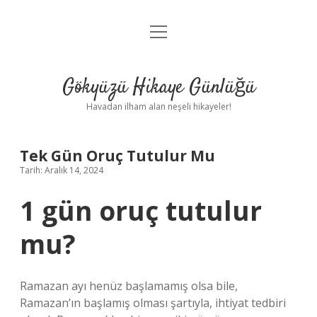
menüyü
Anasayfa
aç
Gizlilik Politikası
Gökyüzü Hikaye Günlüğü
Yasal Uyarı
Havadan ilham alan neşeli hikayeler!
Hakkımızda
Tek Gün Oruç Tutulur Mu
Tarih: Aralık 14, 2024
1 gün oruç tutulur
mu?
Ramazan ayı henüz başlamamış olsa bile,
Ramazan’ın başlamış olması şartıyla, ihtiyat tedbiri