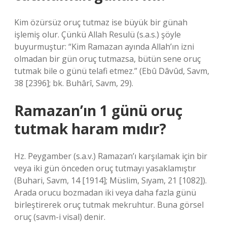
Kim özürsüz oruç tutmaz ise büyük bir günah
işlemiş olur. Çünkü Allah Resulü (s.a.s.) şöyle
buyurmuştur: “Kim Ramazan ayında Allah’ın izni
olmadan bir gün oruç tutmazsa, bütün sene oruç
tutmak bile o günü telafi etmez.” (Ebû Dâvûd, Savm,
38 [2396]; bk. Buhârî, Savm, 29).
Ramazan’ın 1 günü oruç
tutmak haram mıdır?
Hz. Peygamber (s.a.v.) Ramazan’ı karşılamak için bir
veya iki gün önceden oruç tutmayı yasaklamıştır
(Buhari, Savm, 14 [1914]; Müslim, Sıyam, 21 [1082]).
Arada orucu bozmadan iki veya daha fazla günü
birleştirerek oruç tutmak mekruhtur. Buna görsel
oruç (savm-i visal) denir.