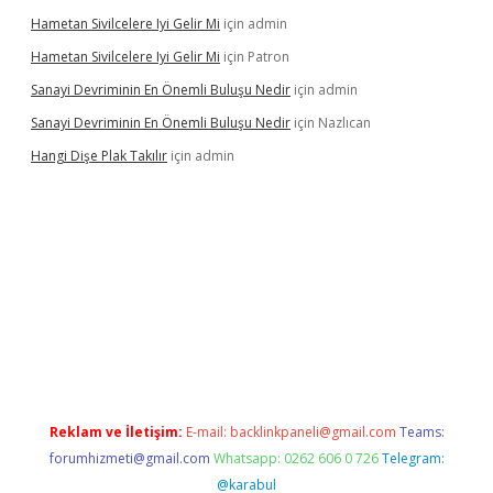
Hametan Sivilcelere Iyi Gelir Mi
için
admin
Hametan Sivilcelere Iyi Gelir Mi
için
Patron
Sanayi Devriminin En Önemli Buluşu Nedir
için
admin
Sanayi Devriminin En Önemli Buluşu Nedir
için
Nazlıcan
Hangi Dişe Plak Takılır
için
admin
no giriş
https://www.betexper.xyz/
Reklam ve İletişim:
E-mail:
backlinkpaneli@gmail.com
Teams:
forumhizmeti@gmail.com
Whatsapp: 0262 606 0 726
Telegram:
@karabul