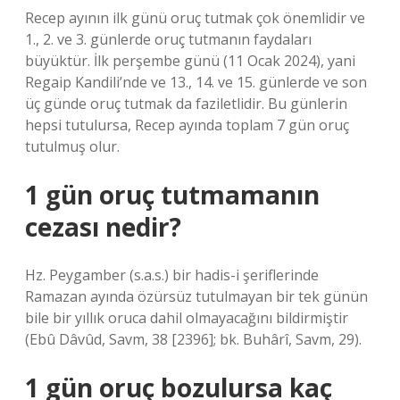
Recep ayının ilk günü oruç tutmak çok önemlidir ve
1., 2. ve 3. günlerde oruç tutmanın faydaları
büyüktür. İlk perşembe günü (11 Ocak 2024), yani
Regaip Kandili’nde ve 13., 14. ve 15. günlerde ve son
üç günde oruç tutmak da faziletlidir. Bu günlerin
hepsi tutulursa, Recep ayında toplam 7 gün oruç
tutulmuş olur.
1 gün oruç tutmamanın
cezası nedir?
Hz. Peygamber (s.a.s.) bir hadis-i şeriflerinde
Ramazan ayında özürsüz tutulmayan bir tek günün
bile bir yıllık oruca dahil olmayacağını bildirmiştir
(Ebû Dâvûd, Savm, 38 [2396]; bk. Buhârî, Savm, 29).
1 gün oruç bozulursa kaç