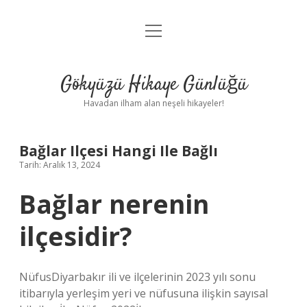
menüyü
Anasayfa
aç
Gizlilik Politikası
Gökyüzü Hikaye Günlüğü
Yasal Uyarı
Havadan ilham alan neşeli hikayeler!
Hakkımızda
Bağlar Ilçesi Hangi Ile Bağlı
Tarih: Aralık 13, 2024
Bağlar nerenin
ilçesidir?
NüfusDiyarbakır ili ve ilçelerinin 2023 yılı sonu
itibarıyla yerleşim yeri ve nüfusuna ilişkin sayısal