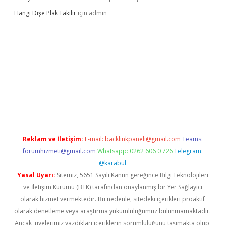
Hangi Dişe Plak Takılır
için
admin
sino giriş
https://www.betexper.xyz/
Reklam ve İletişim:
E-mail:
backlinkpaneli@gmail.com
Teams:
forumhizmeti@gmail.com
Whatsapp: 0262 606 0 726
Telegram:
@karabul
Yasal Uyarı:
Sitemiz, 5651 Sayılı Kanun gereğince Bilgi Teknolojileri
ve İletişim Kurumu (BTK) tarafından onaylanmış bir Yer Sağlayıcı
olarak hizmet vermektedir. Bu nedenle, sitedeki içerikleri proaktif
olarak denetleme veya araştırma yükümlülüğümüz bulunmamaktadır.
Ancak, üyelerimiz yazdıkları içeriklerin sorumluluğunu taşımakta olup,