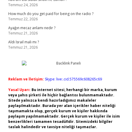
Temmuz 24, 2026
How much do you get paid for being on the radio ?
Temmuz 22, 2026
Ayağın mecaz anlamı nedir ?
Temmuz 21, 2026
Aldi İsrail malı mı ?
Temmuz 21, 2026
Reklam ve İletişim:
Skype: live:.cid.575569c608265c69
Yasal Uyarı:
Bu internet sitesi, herhangi bir marka, kurum
veya şahıs şirketi ile hiçbir bağlantısı bulunmamaktadır.
Sitede yalnızca kendi hazırladığımız makaleler
paylaşılmaktadır. Burada yer alan içerikler haber niteliği
taşımamakta olup, gerçek kurum ve kişiler hakkında
paylaşım yapılmamaktadır. Gerçek kurum ve kişiler ile isim
benzerlikleri tamamen tesadüfidir. Sitemizdeki bilgiler
taslak halindedir ve tavsiye niteliği taşımazlar.