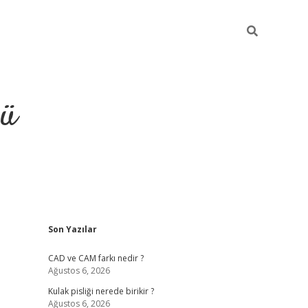
ğü
Sidebar
Son Yazılar
ilbet
vdcasino yeni giriş
vdcasino g
CAD ve CAM farkı nedir ?
Ağustos 6, 2026
Kulak pisliği nerede birikir ?
Ağustos 6, 2026