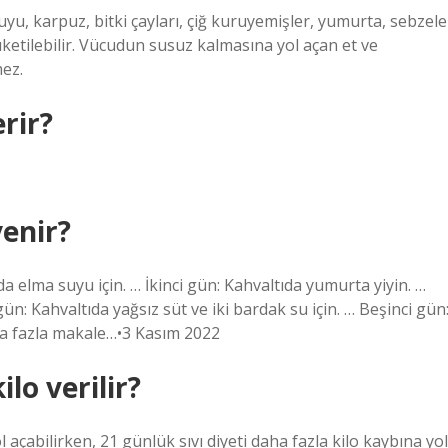
yu, karpuz, bitki çayları, çiğ kuruyemişler, yumurta, sebzele
tüketilebilir. Vücudun susuz kalmasına yol açan et ve
mez.
erir?
yenir?
ıda elma suyu için. … İkinci gün: Kahvaltıda yumurta yiyin. …
n: Kahvaltıda yağsız süt ve iki bardak su için. … Beşinci gün
ha fazla makale…•3 Kasım 2022
ilo verilir?
ol açabilirken, 21 günlük sıvı diyeti daha fazla kilo kaybına yol