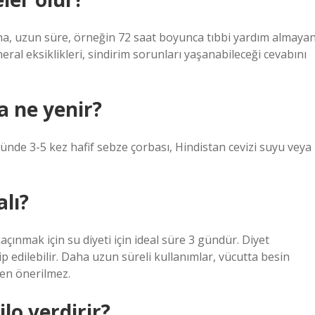
na, uzun süre, örneğin 72 saat boyunca tıbbi yardım almaya
al eksiklikleri, sindirim sorunları yaşanabileceği cevabını
a ne yenir?
de 3-5 kez hafif sebze çorbası, Hindistan cevizi suyu veya
lı?
ınmak için su diyeti için ideal süre 3 gündür. Diyet
p edilebilir. Daha uzun süreli kullanımlar, vücutta besin
den önerilmez.
lo verdirir?