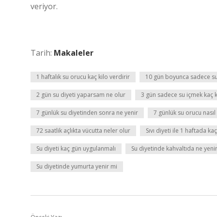
veriyor.
Tarih:
Makaleler
1 haftalık su orucu kaç kilo verdirir
10 gün boyunca sadece su
2 gün su diyeti yaparsam ne olur
3 gün sadece su içmek kaç ki
7 günlük su diyetinden sonra ne yenir
7 günlük su orucu nasıl 
72 saatlik açlıkta vücutta neler olur
Sıvı diyeti ile 1 haftada kaç 
Su diyeti kaç gün uygulanmalı
Su diyetinde kahvaltıda ne yeni
Su diyetinde yumurta yenir mi