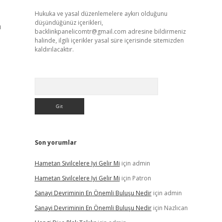
Hukuka ve yasal düzenlemelere aykırı olduğunu
düşündüğünüz içerikleri,
n
backlinkpanelicomtr@gmail.com
adresine bildirmeniz
halinde, ilgili içerikler yasal süre içerisinde sitemizden
kaldırılacaktır.
Arama
Son yorumlar
Hametan Sivilcelere Iyi Gelir Mi
için
admin
Hametan Sivilcelere Iyi Gelir Mi
için
Patron
Sanayi Devriminin En Önemli Buluşu Nedir
için
admin
Sanayi Devriminin En Önemli Buluşu Nedir
için
Nazlıcan