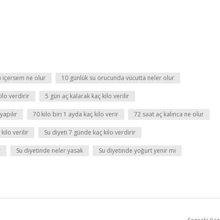
 içersem ne olur
10 günlük su orucunda vücutta neler olur
lo verdirir
5 gün aç kalarak kaç kilo verilir
yapılır
70 kilo biri 1 ayda kaç kilo verir
72 saat aç kalınca ne olur
kilo verilir
Su diyeti 7 günde kaç kilo verdirir
r
Su diyetinde neler yasak
Su diyetinde yoğurt yenir mi