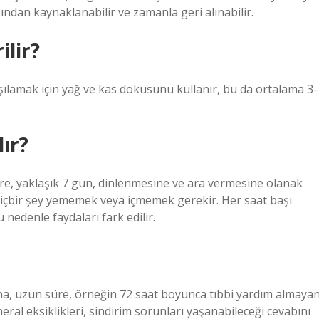
bından kaynaklanabilir ve zamanla geri alınabilir.
ilir?
rşılamak için yağ ve kas dokusunu kullanır, bu da ortalama 3-
lır?
süre, yaklaşık 7 gün, dinlenmesine ve ara vermesine olanak
hiçbir şey yememek veya içmemek gerekir. Her saat başı
u nedenle faydaları fark edilir.
na, uzun süre, örneğin 72 saat boyunca tıbbi yardım almaya
al eksiklikleri, sindirim sorunları yaşanabileceği cevabını