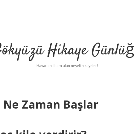
ökyüzü Hikaye Günlü
Havadan ilham alan neşeli hikayeler!
ı Ne Zaman Başlar