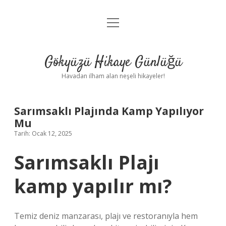
menüyü
Anasayfa
aç
Gizlilik Politikası
Gökyüzü Hikaye Günlüğü
Yasal Uyarı
Havadan ilham alan neşeli hikayeler!
Hakkımızda
Sarımsaklı Plajında Kamp Yapılıyor
Mu
Tarih: Ocak 12, 2025
Sarımsaklı Plajı
kamp yapılır mı?
Temiz deniz manzarası, plajı ve restoranıyla hem