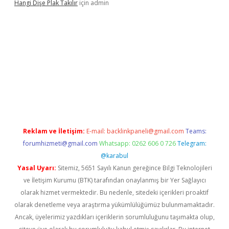
Hangi Dişe Plak Takılır
için
admin
no giriş
https://www.betexper.xyz/
Reklam ve İletişim:
E-mail:
backlinkpaneli@gmail.com
Teams:
forumhizmeti@gmail.com
Whatsapp: 0262 606 0 726
Telegram:
@karabul
Yasal Uyarı:
Sitemiz, 5651 Sayılı Kanun gereğince Bilgi Teknolojileri
ve İletişim Kurumu (BTK) tarafından onaylanmış bir Yer Sağlayıcı
olarak hizmet vermektedir. Bu nedenle, sitedeki içerikleri proaktif
olarak denetleme veya araştırma yükümlülüğümüz bulunmamaktadır.
Ancak, üyelerimiz yazdıkları içeriklerin sorumluluğunu taşımakta olup,