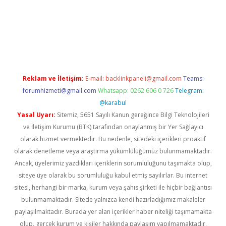
ino giriş
https://www.betexper.xyz/
Reklam ve İletişim:
E-mail:
backlinkpaneli@gmail.com
Teams:
forumhizmeti@gmail.com
Whatsapp: 0262 606 0 726
Telegram:
@karabul
Yasal Uyarı:
Sitemiz, 5651 Sayılı Kanun gereğince Bilgi Teknolojileri
ve İletişim Kurumu (BTK) tarafından onaylanmış bir Yer Sağlayıcı
olarak hizmet vermektedir. Bu nedenle, sitedeki içerikleri proaktif
olarak denetleme veya araştırma yükümlülüğümüz bulunmamaktadır.
Ancak, üyelerimiz yazdıkları içeriklerin sorumluluğunu taşımakta olup,
siteye üye olarak bu sorumluluğu kabul etmiş sayılırlar. Bu internet
sitesi, herhangi bir marka, kurum veya şahıs şirketi ile hiçbir bağlantısı
bulunmamaktadır. Sitede yalnızca kendi hazırladığımız makaleler
paylaşılmaktadır. Burada yer alan içerikler haber niteliği taşımamakta
olup, gerçek kurum ve kişiler hakkında paylaşım yapılmamaktadır.