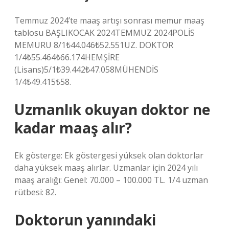
Temmuz 2024’te maaş artışı sonrası memur maaş
tablosu BAŞLIKOCAK 2024TEMMUZ 2024POLİS
MEMURU 8/1₺44.046₺52.551UZ. DOKTOR
1/4₺55.464₺66.174HEMŞİRE
(Lisans)5/1₺39.442₺47.058MÜHENDİS
1/4₺49.415₺58.
Uzmanlık okuyan doktor ne
kadar maaş alır?
Ek gösterge: Ek göstergesi yüksek olan doktorlar
daha yüksek maaş alırlar. Uzmanlar için 2024 yılı
maaş aralığı: Genel: 70.000 – 100.000 TL. 1/4 uzman
rütbesi: 82.
Doktorun yanındaki