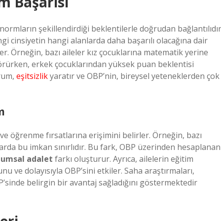
m Başarısı
ormların şekillendirdiği beklentilerle doğrudan bağlantılıdır
gi cinsiyetin hangi alanlarda daha başarılı olacağına dair
ler. Örneğin, bazı aileler kız çocuklarına matematik yerine
örürken, erkek çocuklarından yüksek puan beklentisi
urum,
eşitsizlik
yaratır ve OBP’nin, bireysel yeteneklerden çok
m
e ve öğrenme fırsatlarına erişimini belirler. Örneğin, bazı
larda bu imkan sınırlıdır. Bu fark, OBP üzerinden hesaplanan
lumsal adalet
farkı oluşturur. Ayrıca, ailelerin eğitim
 ve dolayısıyla OBP’sini etkiler. Saha araştırmaları,
P’sinde belirgin bir avantaj sağladığını göstermektedir