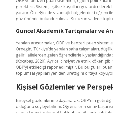
OBP ve benzeri puan sistemleri, eğitim politikaları
gerektirir. Sistem, eşitsiz koşulları göz ardı edere
yaratır. Örneğin, dezavantajlı bölgelerdeki öğrencile
göz önünde bulundurulmaz. Bu, uzun vadede toplums
Güncel Akademik Tartışmalar ve Ar
Yapılan araştırmalar, OBP ve benzeri puan sistemleri
Örneğin, Türkiye’de yapılan saha çalışmaları, düşük 
gelirli ailelerden gelen öğrencilerle kıyaslandığın
(Kocabaş, 2020). Ayrıca, cinsiyet ve etnik köken gib
OBP’yi etkilediği rapor edilmiştir. Bu bulgular, pu
toplumsal yapıları yeniden ürettiğini ortaya koyuyor
Kişisel Gözlemler ve Perspek
Bireysel gözlemlerime dayanarak, OBP’nin getirdiği 
olduğunu söyleyebilirim. Öğrencilerin sınav başarısı
olanaklar ve toplumsal beklentiler gibi pek çok fak