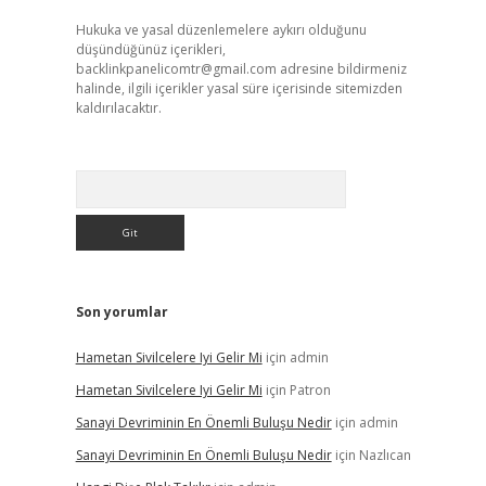
Hukuka ve yasal düzenlemelere aykırı olduğunu
düşündüğünüz içerikleri,
backlinkpanelicomtr@gmail.com
adresine bildirmeniz
halinde, ilgili içerikler yasal süre içerisinde sitemizden
kaldırılacaktır.
Arama
Son yorumlar
Hametan Sivilcelere Iyi Gelir Mi
için
admin
Hametan Sivilcelere Iyi Gelir Mi
için
Patron
Sanayi Devriminin En Önemli Buluşu Nedir
için
admin
Sanayi Devriminin En Önemli Buluşu Nedir
için
Nazlıcan