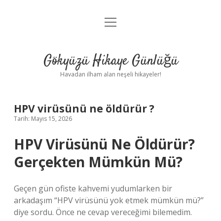
menüyü
Anasayfa
aç
Gizlilik Politikası
Gökyüzü Hikaye Günlüğü
Yasal Uyarı
Havadan ilham alan neşeli hikayeler!
Hakkımızda
HPV virüsünü ne öldürür ?
Tarih: Mayıs 15, 2026
HPV Virüsünü Ne Öldürür?
Gerçekten Mümkün Mü?
Geçen gün ofiste kahvemi yudumlarken bir
arkadaşım “HPV virüsünü yok etmek mümkün mü?”
diye sordu. Önce ne cevap vereceğimi bilemedim.