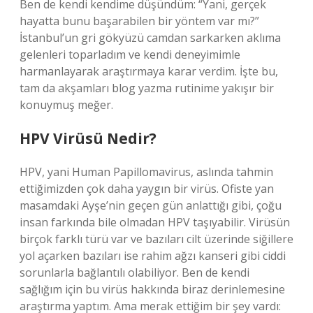
Ben de kendi kendime düşündüm: “Yani, gerçek
hayatta bunu başarabilen bir yöntem var mı?”
İstanbul’un gri gökyüzü camdan sarkarken aklıma
gelenleri toparladım ve kendi deneyimimle
harmanlayarak araştırmaya karar verdim. İşte bu,
tam da akşamları blog yazma rutinime yakışır bir
konuymuş meğer.
HPV Virüsü Nedir?
HPV, yani Human Papillomavirus, aslında tahmin
ettiğimizden çok daha yaygın bir virüs. Ofiste yan
masamdaki Ayşe’nin geçen gün anlattığı gibi, çoğu
insan farkında bile olmadan HPV taşıyabilir. Virüsün
birçok farklı türü var ve bazıları cilt üzerinde siğillere
yol açarken bazıları ise rahim ağzı kanseri gibi ciddi
sorunlarla bağlantılı olabiliyor. Ben de kendi
sağlığım için bu virüs hakkında biraz derinlemesine
araştırma yaptım. Ama merak ettiğim bir şey vardı: