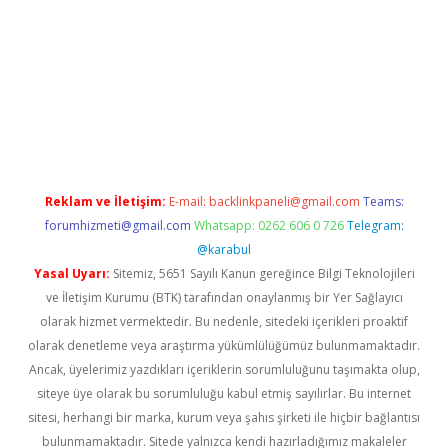
casino giriş
https://www.betexper.xyz/
Reklam ve İletişim:
E-mail:
backlinkpaneli@gmail.com
Teams:
forumhizmeti@gmail.com
Whatsapp: 0262 606 0 726
Telegram:
@karabul
Yasal Uyarı:
Sitemiz, 5651 Sayılı Kanun gereğince Bilgi Teknolojileri
ve İletişim Kurumu (BTK) tarafından onaylanmış bir Yer Sağlayıcı
olarak hizmet vermektedir. Bu nedenle, sitedeki içerikleri proaktif
olarak denetleme veya araştırma yükümlülüğümüz bulunmamaktadır.
Ancak, üyelerimiz yazdıkları içeriklerin sorumluluğunu taşımakta olup,
siteye üye olarak bu sorumluluğu kabul etmiş sayılırlar. Bu internet
sitesi, herhangi bir marka, kurum veya şahıs şirketi ile hiçbir bağlantısı
bulunmamaktadır. Sitede yalnızca kendi hazırladığımız makaleler