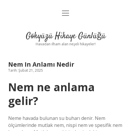
menüyü
Anasayfa
aç
Gizlilik Politikası
Gökyüzü Hikaye Günlüğü
Yasal Uyarı
Havadan ilham alan neşeli hikayeler!
Hakkımızda
Nem In Anlamı Nedir
Tarih: Şubat 21, 2025
Nem ne anlama
gelir?
Neme havada bulunan su buharı denir. Nem
ölçümlerinde mutlak nem, nispi nem ve spesifik nem