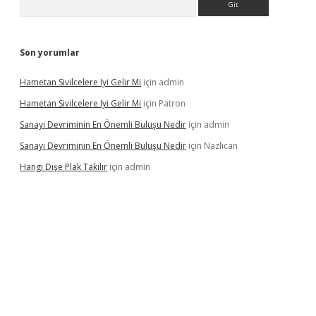
Son yorumlar
Hametan Sivilcelere Iyi Gelir Mi
için
admin
Hametan Sivilcelere Iyi Gelir Mi
için
Patron
Sanayi Devriminin En Önemli Buluşu Nedir
için
admin
Sanayi Devriminin En Önemli Buluşu Nedir
için
Nazlıcan
Hangi Dişe Plak Takılır
için
admin
ino giriş
https://www.betexper.xyz/