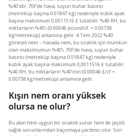
%40’ıdır. 70F’de hava, suyun buhar basıncı
(metreküp başına 0.01847 kg) nedeniyle kübik ayak
başına maksimum 0,0011516 £ tutabilir. %40 RH, bu
miktarların %40’ı (0.00046 pound/cf. = 0.00738
kg/metreküp) anlamına gelir. 4 Tem 2022 %40
göreceli nem – havada nem, bu sıcaklık için mümkün
olan maksimumun %40’ı. 70F’de hava, suyun buhar
basıncı (metreküp başına 0.01847 kg) nedeniyle
kübik ayak başına maksimum 0,0011516 £ tutabilir.
%40 RH, bu miktarların %40’ının (0.00046 £/cf =
0.00738 kg/metreküp) anlamına gelir.
Kışın nem oranı yüksek
olursa ne olur?
Bu alan hem uygun bir sıcaklık sunar hem de çeşitli
sağlık sorunlarından kaçınmaya yardımcı olur. Son