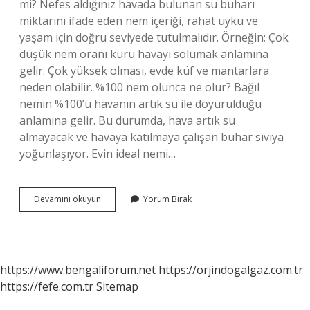
mi? Nefes aldığınız havada bulunan su buharı
miktarını ifade eden nem içeriği, rahat uyku ve
yaşam için doğru seviyede tutulmalıdır. Örneğin; Çok
düşük nem oranı kuru havayı solumak anlamına
gelir. Çok yüksek olması, evde küf ve mantarlara
neden olabilir. %100 nem olunca ne olur? Bağıl
nemin %100’ü havanın artık su ile doyurulduğu
anlamına gelir. Bu durumda, hava artık su
almayacak ve havaya katılmaya çalışan buhar sıvıya
yoğunlaşıyor. Evin ideal nemi…
Nem
Devamını okuyun
Yorum Bırak
In
Anlamı
Nedir
https://www.bengaliforum.net
https://orjindogalgaz.com.tr
https://fefe.com.tr
Sitemap