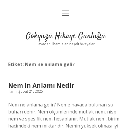
menüyü
Anasayfa
aç
Gizlilik Politikası
Gökyüzü Hikaye Günlüğü
Yasal Uyarı
Havadan ilham alan neşeli hikayeler!
Hakkımızda
Etiket:
Nem ne anlama gelir
Nem In Anlamı Nedir
Tarih: Şubat 21, 2025
Nem ne anlama gelir? Neme havada bulunan su
buharı denir. Nem ölçümlerinde mutlak nem, nispi
nem ve spesifik nem hesaplanır. Mutlak nem, birim
hacimdeki nem miktarıdır. Nemin yüksek olması iyi