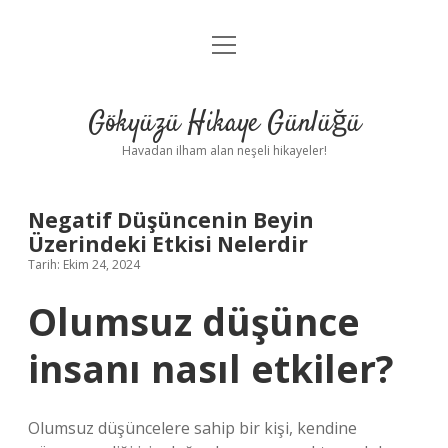
menüyü
Anasayfa
aç
Gizlilik Politikası
Gökyüzü Hikaye Günlüğü
Yasal Uyarı
Havadan ilham alan neşeli hikayeler!
Hakkımızda
Negatif Düşüncenin Beyin
Üzerindeki Etkisi Nelerdir
Tarih: Ekim 24, 2024
Olumsuz düşünce
insanı nasıl etkiler?
Olumsuz düşüncelere sahip bir kişi, kendine