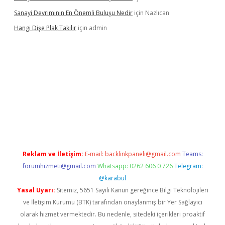
Sanayi Devriminin En Önemli Buluşu Nedir
için
Nazlıcan
Hangi Dişe Plak Takılır
için
admin
o giriş
https://www.betexper.xyz/
Reklam ve İletişim:
E-mail:
backlinkpaneli@gmail.com
Teams:
forumhizmeti@gmail.com
Whatsapp: 0262 606 0 726
Telegram:
@karabul
Yasal Uyarı:
Sitemiz, 5651 Sayılı Kanun gereğince Bilgi Teknolojileri
ve İletişim Kurumu (BTK) tarafından onaylanmış bir Yer Sağlayıcı
olarak hizmet vermektedir. Bu nedenle, sitedeki içerikleri proaktif