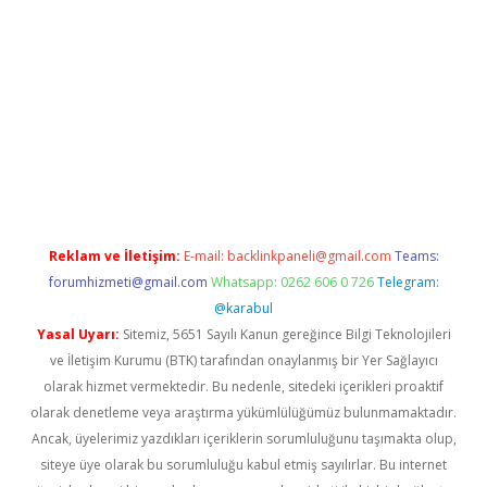
no giriş
https://www.betexper.xyz/
Reklam ve İletişim:
E-mail:
backlinkpaneli@gmail.com
Teams:
forumhizmeti@gmail.com
Whatsapp: 0262 606 0 726
Telegram:
@karabul
Yasal Uyarı:
Sitemiz, 5651 Sayılı Kanun gereğince Bilgi Teknolojileri
ve İletişim Kurumu (BTK) tarafından onaylanmış bir Yer Sağlayıcı
olarak hizmet vermektedir. Bu nedenle, sitedeki içerikleri proaktif
olarak denetleme veya araştırma yükümlülüğümüz bulunmamaktadır.
Ancak, üyelerimiz yazdıkları içeriklerin sorumluluğunu taşımakta olup,
siteye üye olarak bu sorumluluğu kabul etmiş sayılırlar. Bu internet