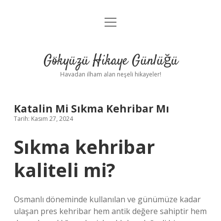
menüyü
Anasayfa
aç
Gizlilik Politikası
Gökyüzü Hikaye Günlüğü
Yasal Uyarı
Havadan ilham alan neşeli hikayeler!
Hakkımızda
Katalin Mi Sıkma Kehribar Mı
Tarih: Kasım 27, 2024
Sıkma kehribar
kaliteli mi?
Osmanlı döneminde kullanılan ve günümüze kadar
ulaşan pres kehribar hem antik değere sahiptir hem