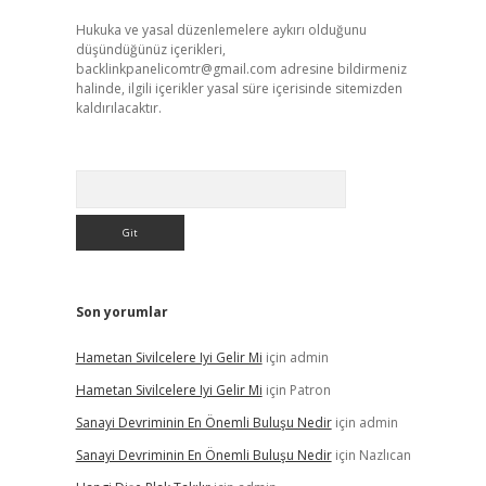
Hukuka ve yasal düzenlemelere aykırı olduğunu
düşündüğünüz içerikleri,
backlinkpanelicomtr@gmail.com
adresine bildirmeniz
halinde, ilgili içerikler yasal süre içerisinde sitemizden
kaldırılacaktır.
Arama
Son yorumlar
Hametan Sivilcelere Iyi Gelir Mi
için
admin
Hametan Sivilcelere Iyi Gelir Mi
için
Patron
Sanayi Devriminin En Önemli Buluşu Nedir
için
admin
Sanayi Devriminin En Önemli Buluşu Nedir
için
Nazlıcan