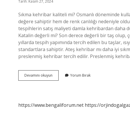
Tarih: Kasım 27, 2024
Sıkma kehribar kaliteli mi? Osmanlı döneminde kul
değere sahiptir hem de renk canlılığı nedeniyle old
tespihlerin satış maliyeti damla kehribardan daha düş
Katalin değerli mi? Son derece değerli bir taş olup, 
yıllarda tespih yapımında tercih edilen bu taşlar, ıs
standartlara sahiptir. Ateş kehribar mı daha iyi sık
preslenmiş kehribar tercih edilir. Preslenmiş kehrib
Katalin
Devamını okuyun
Yorum Bırak
Mi
Sıkma
Kehribar
Mı
https://www.bengaliforum.net
https://orjindogalga