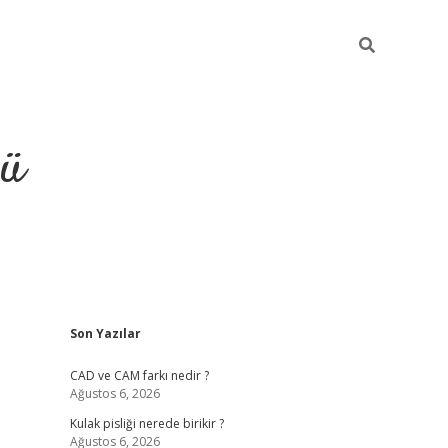
ğü
Sidebar
Son Yazılar
ilbet
vdcasino yeni giriş
vd
CAD ve CAM farkı nedir ?
Ağustos 6, 2026
Kulak pisliği nerede birikir ?
Ağustos 6, 2026