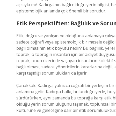
açısıyla mı? Kadırga’nın bağlı olduğu yerin bilgisi, h
epistemolojik anlamda çok önemli bir sorudur.
Etik Perspektiften: Bağlılık ve Sor
Etik, doğru ve yanlışın ne olduğunu anlamaya çalışan 
sadece coğrafi veya epistemolojik bir mesele değildi
bağlı olmasının etik boyutu nedir? Bu bağlılık, yere
toprak, o toprağın insanları için bir aidiyet duygusu
toprak, onun üzerinde yaşayan insanların kolektif so
bağlı olması, sadece yöneticilerin kararlarına değil,
karşı taşıdığı sorumlulukları da içerir.
Çanakkale Kadırga, yalnızca coğrafi bir yerleşim bir
anlamına gelir. Kadırga halkı, bulunduğu yerle, bu ye
sürdürürken, aynı zamanda bu toprağa karşı etik bi
olduğu yerin sorumluluğunu taşımak, toplumsal bir 
kültürüne ve geleceğine dair bir etik sorumluluktur