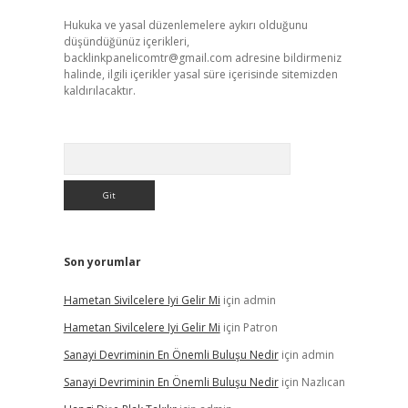
Hukuka ve yasal düzenlemelere aykırı olduğunu
düşündüğünüz içerikleri,
backlinkpanelicomtr@gmail.com
adresine bildirmeniz
halinde, ilgili içerikler yasal süre içerisinde sitemizden
kaldırılacaktır.
Arama
Son yorumlar
Hametan Sivilcelere Iyi Gelir Mi
için
admin
Hametan Sivilcelere Iyi Gelir Mi
için
Patron
Sanayi Devriminin En Önemli Buluşu Nedir
için
admin
Sanayi Devriminin En Önemli Buluşu Nedir
için
Nazlıcan