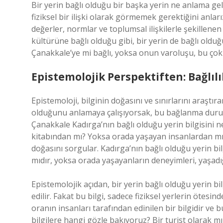
Bir yerin bağlı olduğu bir başka yerin ne anlama ge
fiziksel bir ilişki olarak görmemek gerektiğini anlar
değerler, normlar ve toplumsal ilişkilerle şekillenen b
kültürüne bağlı olduğu gibi, bir yerin de bağlı olduğ
Çanakkale’ye mi bağlı, yoksa onun varoluşu, bu çok d
Epistemolojik Perspektiften: Bağlılık
Epistemoloji, bilginin doğasını ve sınırlarını araştır
olduğunu anlamaya çalışıyorsak, bu bağlanma durum
Çanakkale Kadırga’nın bağlı olduğu yerin bilgisini n
kitabından mı? Yoksa orada yaşayan insanlardan mı?
doğasını sorgular. Kadırga’nın bağlı olduğu yerin bilgis
mıdır, yoksa orada yaşayanların deneyimleri, yaşadığı 
Epistemolojik açıdan, bir yerin bağlı olduğu yerin bil
edilir. Fakat bu bilgi, sadece fiziksel yerlerin ötesi
oranın insanları tarafından edinilen bir bilgidir ve 
bilgilere hangi gözle bakıyoruz? Bir turist olarak 