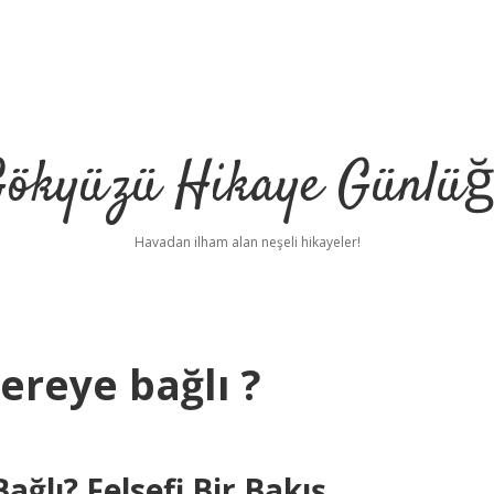
ökyüzü Hikaye Günlü
Havadan ilham alan neşeli hikayeler!
ereye bağlı ?
ğlı? Felsefi Bir Bakış