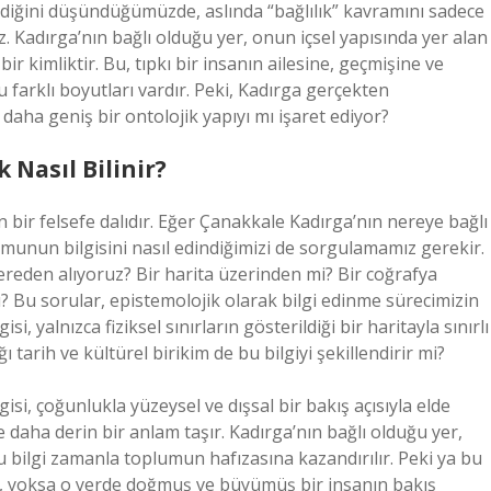
ldiğini düşündüğümüzde, aslında “bağlılık” kavramını sadece
ız. Kadırga’nın bağlı olduğu yer, onun içsel yapısında yer alan
ir kimliktir. Bu, tıpkı bir insanın ailesine, geçmişine ve
u farklı boyutları vardır. Peki, Kadırga gerçekten
aha geniş bir ontolojik yapıyı mı işaret ediyor?
 Nasıl Bilinir?
an bir felsefe dalıdır. Eğer Çanakkale Kadırga’nın nereye bağlı
unun bilgisini nasıl edindiğimizi de sorgulamamız gerekir.
ereden alıyoruz? Bir harita üzerinden mi? Bir coğrafya
 Bu sorular, epistemolojik olarak bilgi edinme sürecimizin
i, yalnızca fiziksel sınırların gösterildiği bir haritayla sınırlı
tarih ve kültürel birikim de bu bilgiyi şekillendirir mi?
gisi, çoğunlukla yüzeysel ve dışsal bir bakış açısıyla elde
nde daha derin bir anlam taşır. Kadırga’nın bağlı olduğu yer,
bu bilgi zamanla toplumun hafızasına kazandırılır. Peki ya bu
mı, yoksa o yerde doğmuş ve büyümüş bir insanın bakış