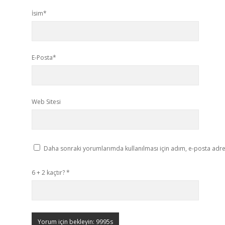
İsim*
E-Posta*
Web Sitesi
Daha sonraki yorumlarımda kullanılması için adım, e-posta adres
6 + 2 kaçtır?
*