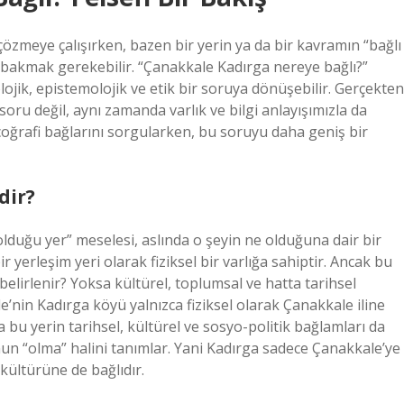
çözmeye çalışırken, bazen bir yerin ya da bir kavramın “bağlı
e bakmak gerekebilir. “Çanakkale Kadırga nereye bağlı?”
lojik, epistemolojik ve etik bir soruya dönüşebilir. Gerçekten
 soru değil, aynı zamanda varlık ve bilgi anlayışımızla da
 coğrafi bağlarını sorgularken, bu soruyu daha geniş bir
dir?
lı olduğu yer” meselesi, aslında o şeyin ne olduğuna dair bir
r yerleşim yeri olarak fiziksel bir varlığa sahiptir. Ancak bu
 belirlenir? Yoksa kültürel, toplumsal ve hatta tarihsel
e’nin Kadırga köyü yalnızca fiziksel olarak Çanakkale iline
 bu yerin tarihsel, kültürel ve sosyo-politik bağlamları da
onun “olma” halini tanımlar. Yani Kadırga sadece Çanakkale’ye
 kültürüne de bağlıdır.