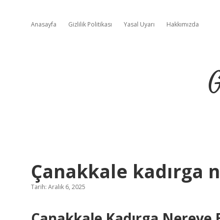
Anasayfa
Gizlilik Politikası
Yasal Uyarı
Hakkımızda
G
Çanakkale kadırga n
Tarih: Aralık 6, 2025
Çanakkale Kadırga Nereye Ba