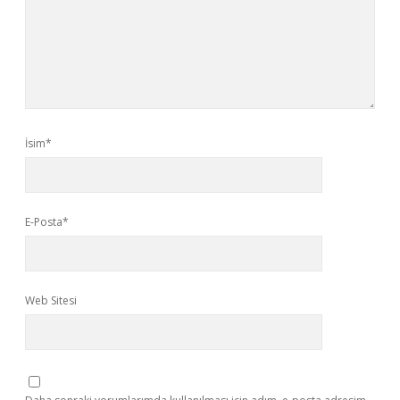
İsim*
E-Posta*
Web Sitesi