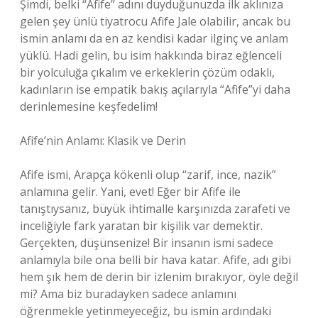
Şimdi, belki “Afife” adını duyduğunuzda ilk aklınıza
gelen şey ünlü tiyatrocu Afife Jale olabilir, ancak bu
ismin anlamı da en az kendisi kadar ilginç ve anlam
yüklü. Hadi gelin, bu isim hakkında biraz eğlenceli
bir yolculuğa çıkalım ve erkeklerin çözüm odaklı,
kadınların ise empatik bakış açılarıyla “Afife”yi daha
derinlemesine keşfedelim!
Afife’nin Anlamı: Klasik ve Derin
Afife ismi, Arapça kökenli olup “zarif, ince, nazik”
anlamına gelir. Yani, evet! Eğer bir Afife ile
tanıştıysanız, büyük ihtimalle karşınızda zarafeti ve
inceliğiyle fark yaratan bir kişilik var demektir.
Gerçekten, düşünsenize! Bir insanın ismi sadece
anlamıyla bile ona belli bir hava katar. Afife, adı gibi
hem şık hem de derin bir izlenim bırakıyor, öyle değil
mi? Ama biz buradayken sadece anlamını
öğrenmekle yetinmeyeceğiz, bu ismin ardındaki