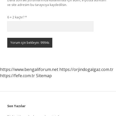
Daha sonraki yorumlarımda kullanılması için adım, e-posta adresim
ve site adresim bu tarayıcıya kaydedilsin.
6 + 2 kaçtır?
*
https://www.bengaliforum.net
https://orjindogalgaz.com.tr
https://fefe.com.tr
Sitemap
Sidebar
Son Yazılar