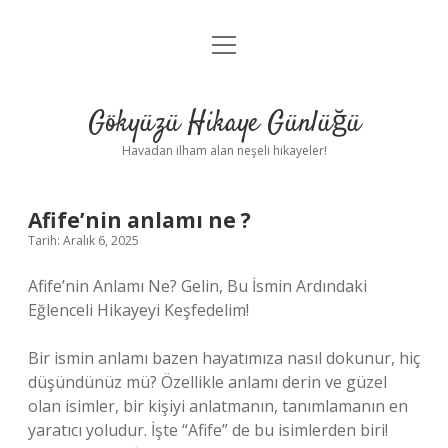
menüyü
Anasayfa
aç
Gizlilik Politikası
Gökyüzü Hikaye Günlüğü
Yasal Uyarı
Havadan ilham alan neşeli hikayeler!
Hakkımızda
Afife’nin anlamı ne ?
Tarih: Aralık 6, 2025
Afife’nin Anlamı Ne? Gelin, Bu İsmin Ardındaki
Eğlenceli Hikayeyi Keşfedelim!
Bir ismin anlamı bazen hayatımıza nasıl dokunur, hiç
düşündünüz mü? Özellikle anlamı derin ve güzel
olan isimler, bir kişiyi anlatmanın, tanımlamanın en
yaratıcı yoludur. İşte “Afife” de bu isimlerden biri!