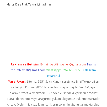
Hangi Dişe Plak Takılır
için
admin
no giriş
https://www.betexper.xyz/
Reklam ve İletişim:
E-mail:
backlinkpaneli@gmail.com
Teams:
forumhizmeti@gmail.com
Whatsapp: 0262 606 0 726
Telegram:
@karabul
Yasal Uyarı:
Sitemiz, 5651 Sayılı Kanun gereğince Bilgi Teknolojileri
ve İletişim Kurumu (BTK) tarafından onaylanmış bir Yer Sağlayıcı
olarak hizmet vermektedir. Bu nedenle, sitedeki içerikleri proaktif
olarak denetleme veya araştırma yükümlülüğümüz bulunmamaktadır.
Ancak, üyelerimiz yazdıkları içeriklerin sorumluluğunu taşımakta olup,