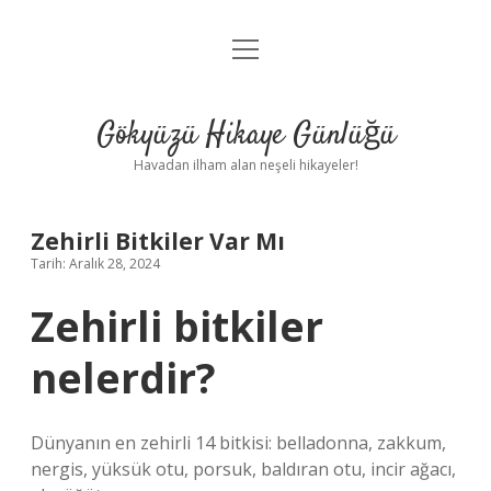
menüyü
Anasayfa
aç
Gizlilik Politikası
Gökyüzü Hikaye Günlüğü
Yasal Uyarı
Havadan ilham alan neşeli hikayeler!
Hakkımızda
Zehirli Bitkiler Var Mı
Tarih: Aralık 28, 2024
Zehirli bitkiler
nelerdir?
Dünyanın en zehirli 14 bitkisi: belladonna, zakkum,
nergis, yüksük otu, porsuk, baldıran otu, incir ağacı,