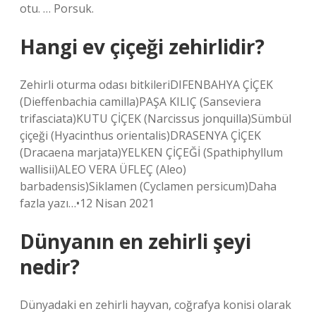
otu. … Porsuk.
Hangi ev çiçeği zehirlidir?
Zehirli oturma odası bitkileriDIFENBAHYA ÇİÇEK
(Dieffenbachia camilla)PAŞA KILIÇ (Sanseviera
trifasciata)KUTU ÇİÇEK (Narcissus jonquilla)Sümbül
çiçeği (Hyacinthus orientalis)DRASENYA ÇİÇEK
(Dracaena marjata)YELKEN ÇİÇEĞİ (Spathiphyllum
wallisii)ALEO VERA ÜFLEÇ (Aleo)
barbadensis)Siklamen (Cyclamen persicum)Daha
fazla yazı…•12 Nisan 2021
Dünyanın en zehirli şeyi
nedir?
Dünyadaki en zehirli hayvan, coğrafya konisi olarak