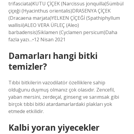
trifasciata)KUTU ÇİÇEK (Narcissus jonquilla)Sümbül
çiçeği (Hyacinthus orientalis)DRASENYA ÇİÇEK
(Dracaena marjata)YELKEN ÇİÇEĞİ (Spathiphyllum
wallisii)ALEO VERA ÜFLEÇ (Aleo)
barbadensis)Siklamen (Cyclamen persicum)Daha
fazla yazı…•12 Nisan 2021
Damarları hangi bitki
temizler?
Tıbbi bitkilerin vazodilatör özelliklere sahip
olduğunu duymuş olmanız çok olasıdır. Zencefil,
yaban mersini, zerdeçal, ginseng ve sarımsak gibi
birçok tıbbi bitki atardamarlardaki plakları yok
etmede etkilidir.
Kalbi yoran yiyecekler