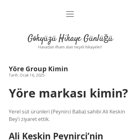
menüyü
Anasayfa
aç
Gizlilik Politikası
Gökyüzü Hikaye Günlüğü
Yasal Uyarı
Havadan ilham alan neşeli hikayeler!
Hakkımızda
Yöre Group Kimin
Tarih: Ocak 16, 2025
Yöre markası kimin?
Yerel süt ürünleri (Peynirci Baba) sahibi Ali Keskin
Bey’i ziyaret ettik.
Ali Keskin Peynirci’nin