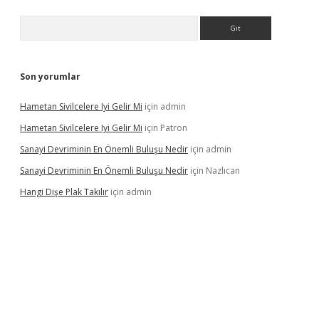
Arama
Son yorumlar
Hametan Sivilcelere Iyi Gelir Mi
için
admin
Hametan Sivilcelere Iyi Gelir Mi
için
Patron
Sanayi Devriminin En Önemli Buluşu Nedir
için
admin
Sanayi Devriminin En Önemli Buluşu Nedir
için
Nazlıcan
Hangi Dişe Plak Takılır
için
admin
sino giriş
https://www.betexper.xyz/