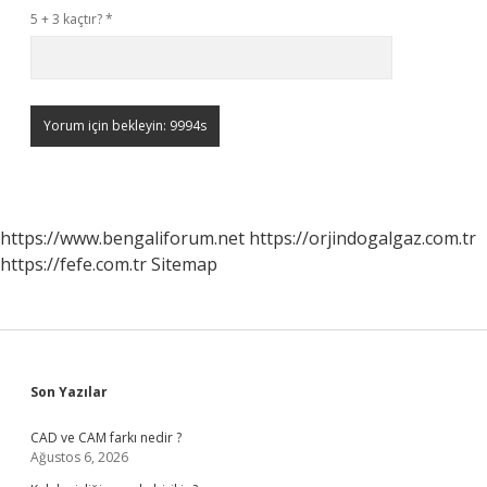
5 + 3 kaçtır?
*
https://www.bengaliforum.net
https://orjindogalgaz.com.tr
https://fefe.com.tr
Sitemap
Sidebar
Son Yazılar
CAD ve CAM farkı nedir ?
Ağustos 6, 2026