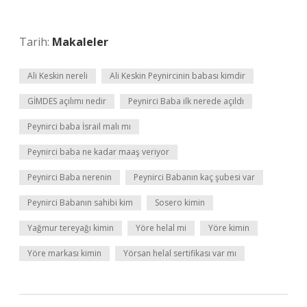
Tarih:
Makaleler
Ali Keskin nereli
Ali Keskin Peynircinin babası kimdir
GİMDES açılımı nedir
Peynirci Baba ilk nerede açıldı
Peynirci baba İsrail malı mı
Peynirci baba ne kadar maaş veriyor
Peynirci Baba nerenin
Peynirci Babanın kaç şubesi var
Peynirci Babanın sahibi kim
Sosero kimin
Yağmur tereyağı kimin
Yöre helal mi
Yöre kimin
Yöre markası kimin
Yörsan helal sertifikası var mı