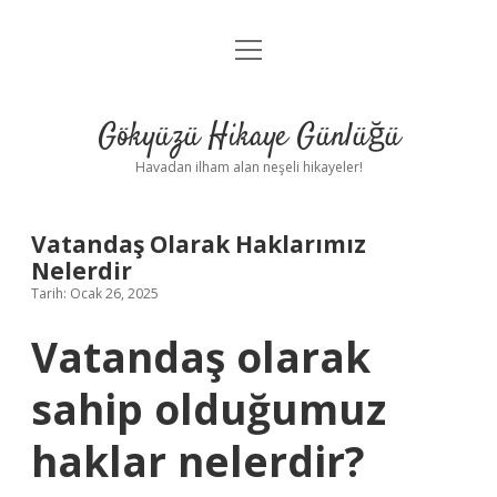
menüyü
Anasayfa
aç
Gizlilik Politikası
Gökyüzü Hikaye Günlüğü
Yasal Uyarı
Havadan ilham alan neşeli hikayeler!
Hakkımızda
Vatandaş Olarak Haklarımız
Nelerdir
Tarih: Ocak 26, 2025
Vatandaş olarak
sahip olduğumuz
haklar nelerdir?