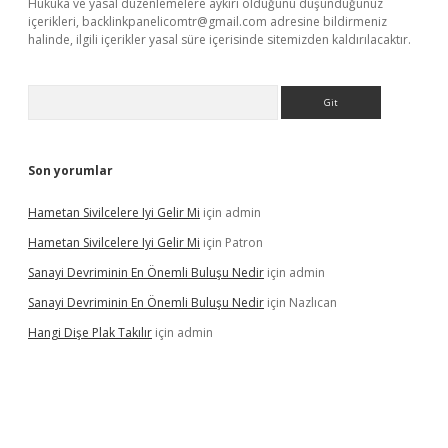
Hukuka ve yasal düzenlemelere aykırı olduğunu düşündüğünüz
içerikleri,
backlinkpanelicomtr@gmail.com
adresine bildirmeniz
halinde, ilgili içerikler yasal süre içerisinde sitemizden kaldırılacaktır.
Arama
Son yorumlar
Hametan Sivilcelere Iyi Gelir Mi
için
admin
Hametan Sivilcelere Iyi Gelir Mi
için
Patron
Sanayi Devriminin En Önemli Buluşu Nedir
için
admin
Sanayi Devriminin En Önemli Buluşu Nedir
için
Nazlıcan
Hangi Dişe Plak Takılır
için
admin