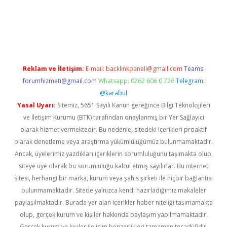
 giriş
https://www.betexper.xyz/
Reklam ve İletişim:
E-mail:
backlinkpaneli@gmail.com
Teams:
forumhizmeti@gmail.com
Whatsapp: 0262 606 0 726
Telegram:
@karabul
Yasal Uyarı:
Sitemiz, 5651 Sayılı Kanun gereğince Bilgi Teknolojileri
ve İletişim Kurumu (BTK) tarafından onaylanmış bir Yer Sağlayıcı
olarak hizmet vermektedir. Bu nedenle, sitedeki içerikleri proaktif
olarak denetleme veya araştırma yükümlülüğümüz bulunmamaktadır.
Ancak, üyelerimiz yazdıkları içeriklerin sorumluluğunu taşımakta olup,
siteye üye olarak bu sorumluluğu kabul etmiş sayılırlar. Bu internet
sitesi, herhangi bir marka, kurum veya şahıs şirketi ile hiçbir bağlantısı
bulunmamaktadır. Sitede yalnızca kendi hazırladığımız makaleler
paylaşılmaktadır. Burada yer alan içerikler haber niteliği taşımamakta
olup, gerçek kurum ve kişiler hakkında paylaşım yapılmamaktadır.
Gerçek kurum ve kişiler ile isim benzerlikleri tamamen tesadüfidir.