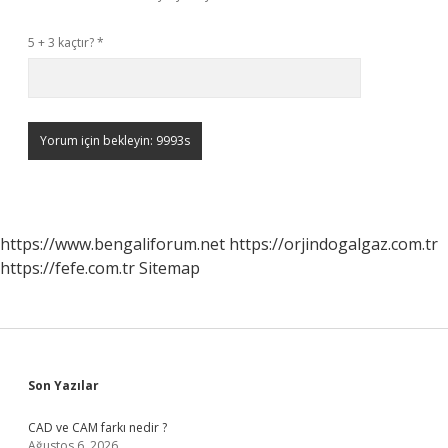
5 + 3 kaçtır?
*
https://www.bengaliforum.net
https://orjindogalgaz.com.tr
https://fefe.com.tr
Sitemap
Sidebar
Son Yazılar
CAD ve CAM farkı nedir ?
Ağustos 6, 2026