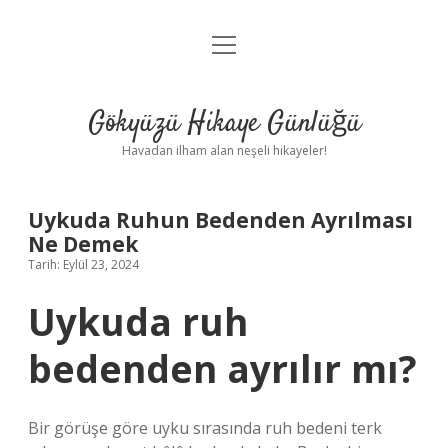
menüyü
Anasayfa
aç
Gizlilik Politikası
Gökyüzü Hikaye Günlüğü
Yasal Uyarı
Havadan ilham alan neşeli hikayeler!
Hakkımızda
Uykuda Ruhun Bedenden Ayrılması
Ne Demek
Tarih: Eylül 23, 2024
Uykuda ruh
bedenden ayrılır mı?
Bir görüşe göre uyku sırasında ruh bedeni terk