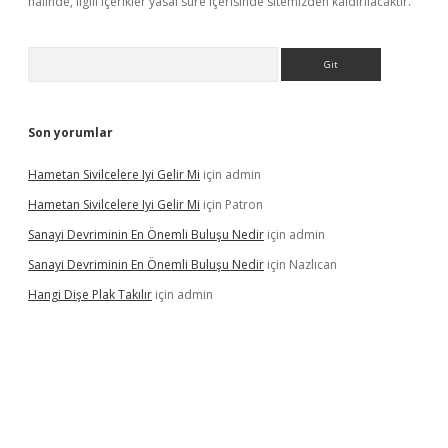
halinde, ilgili içerikler yasal süre içerisinde sitemizden kaldırılacaktır.
Arama
Son yorumlar
Hametan Sivilcelere Iyi Gelir Mi
için
admin
Hametan Sivilcelere Iyi Gelir Mi
için
Patron
Sanayi Devriminin En Önemli Buluşu Nedir
için
admin
Sanayi Devriminin En Önemli Buluşu Nedir
için
Nazlıcan
Hangi Dişe Plak Takılır
için
admin