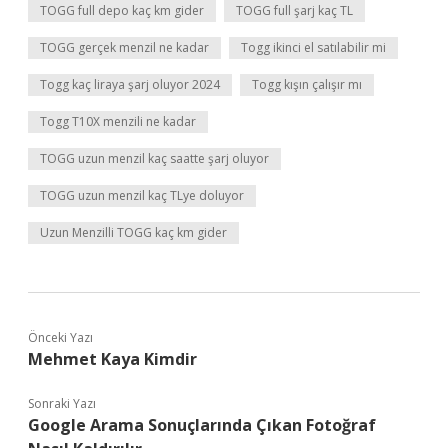
TOGG full depo kaç km gider
TOGG full şarj kaç TL
TOGG gerçek menzil ne kadar
Togg ikinci el satılabilir mi
Togg kaç liraya şarj oluyor 2024
Togg kışın çalışır mı
Togg T10X menzili ne kadar
TOGG uzun menzil kaç saatte şarj oluyor
TOGG uzun menzil kaç TLye doluyor
Uzun Menzilli TOGG kaç km gider
Önceki Yazı
Mehmet Kaya Kimdir
Sonraki Yazı
Google Arama Sonuçlarında Çıkan Fotoğraf