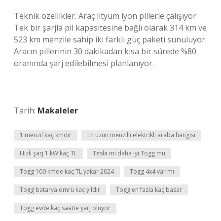
Teknik özellikler. Araç lityum iyon pillerle çalışıyor.
Tek bir şarjla pil kapasitesine bağlı olarak 314 km ve
523 km menzile sahip iki farklı güç paketi sunuluyor.
Aracın pillerinin 30 dakikadan kısa bir sürede %80
oranında şarj edilebilmesi planlanıyor.
Tarih:
Makaleler
1 menzil kaç kmdir
En uzun menzilli elektrikli araba hangisi
Hızlı şarj 1 kW kaç TL
Tesla mı daha iyi Togg mu
Togg 100 kmde kaç TL yakar 2024
Togg 4x4 var mı
Togg batarya ömrü kaç yıldır
Togg en fazla kaç basar
Togg evde kaç saatte şarj oluyor