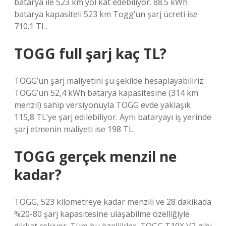
batarya ile 523 km yol kat edebiliyor. 88.5 kWh
batarya kapasiteli 523 km Togg’un şarj ücreti ise
710.1 TL.
TOGG full şarj kaç TL?
TOGG’un şarj maliyetini şu şekilde hesaplayabiliriz:
TOGG’un 52,4 kWh batarya kapasitesine (314 km
menzil) sahip versiyonuyla TOGG evde yaklaşık
115,8 TL’ye şarj edilebiliyor. Aynı bataryayı iş yerinde
şarj etmenin maliyeti ise 198 TL.
TOGG gerçek menzil ne
kadar?
TOGG, 523 kilometreye kadar menzili ve 28 dakikada
%20-80 şarj kapasitesine ulaşabilme özelliğiyle