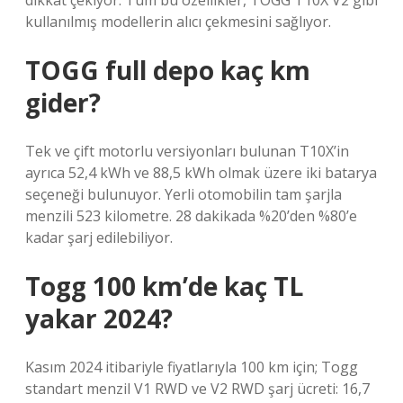
dikkat çekiyor. Tüm bu özellikler, TOGG T10X V2 gibi
kullanılmış modellerin alıcı çekmesini sağlıyor.
TOGG full depo kaç km
gider?
Tek ve çift motorlu versiyonları bulunan T10X’in
ayrıca 52,4 kWh ve 88,5 kWh olmak üzere iki batarya
seçeneği bulunuyor. Yerli otomobilin tam şarjla
menzili 523 kilometre. 28 dakikada %20’den %80’e
kadar şarj edilebiliyor.
Togg 100 km’de kaç TL
yakar 2024?
Kasım 2024 itibariyle fiyatlarıyla 100 km için; Togg
standart menzil V1 RWD ve V2 RWD şarj ücreti: 16,7