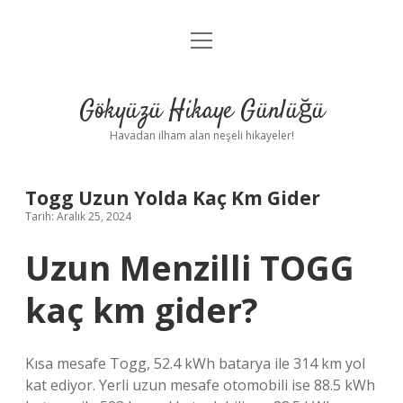
menüyü
Anasayfa
aç
Gizlilik Politikası
Gökyüzü Hikaye Günlüğü
Yasal Uyarı
Havadan ilham alan neşeli hikayeler!
Hakkımızda
Togg Uzun Yolda Kaç Km Gider
Tarih: Aralık 25, 2024
Uzun Menzilli TOGG
kaç km gider?
Kısa mesafe Togg, 52.4 kWh batarya ile 314 km yol
kat ediyor. Yerli uzun mesafe otomobili ise 88.5 kWh