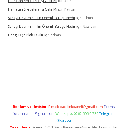
Hametan Sivilcelere Iyi Gelir Mi
için
admin
Hametan Sivilcelere Iyi Gelir Mi
için
Patron
Sanayi Devriminin En Önemli Buluşu Nedir
için
admin
Sanayi Devriminin En Önemli Buluşu Nedir
için
Nazlıcan
Hangi Dişe Plak Takılır
için
admin
sino giriş
https://www.betexper.xyz/
Reklam ve İletişim:
E-mail:
backlinkpaneli@gmail.com
Teams:
forumhizmeti@gmail.com
Whatsapp: 0262 606 0 726
Telegram:
@karabul
Yasal Uyarı:
Sitemiz, 5651 Sayılı Kanun gereğince Bilgi Teknolojileri