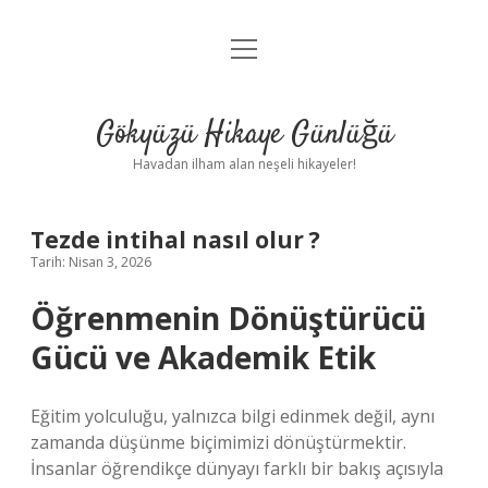
menüyü
Anasayfa
aç
Gizlilik Politikası
Gökyüzü Hikaye Günlüğü
Yasal Uyarı
Havadan ilham alan neşeli hikayeler!
Hakkımızda
Tezde intihal nasıl olur ?
Tarih: Nisan 3, 2026
Öğrenmenin Dönüştürücü
Gücü ve Akademik Etik
Eğitim yolculuğu, yalnızca bilgi edinmek değil, aynı
zamanda düşünme biçimimizi dönüştürmektir.
İnsanlar öğrendikçe dünyayı farklı bir bakış açısıyla