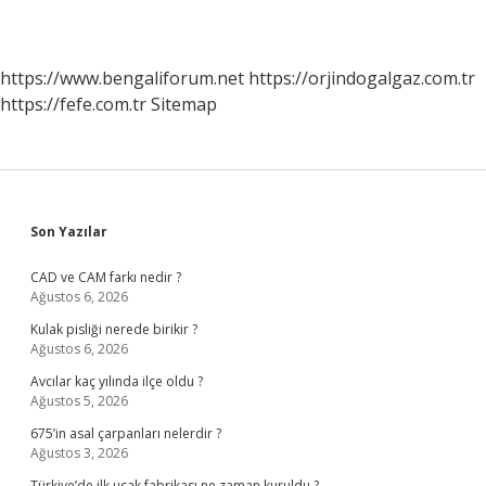
https://www.bengaliforum.net
https://orjindogalgaz.com.tr
https://fefe.com.tr
Sitemap
Sidebar
Son Yazılar
CAD ve CAM farkı nedir ?
Ağustos 6, 2026
Kulak pisliği nerede birikir ?
Ağustos 6, 2026
Avcılar kaç yılında ilçe oldu ?
Ağustos 5, 2026
675’in asal çarpanları nelerdir ?
Ağustos 3, 2026
Türkiye’de ilk uçak fabrikası ne zaman kuruldu ?