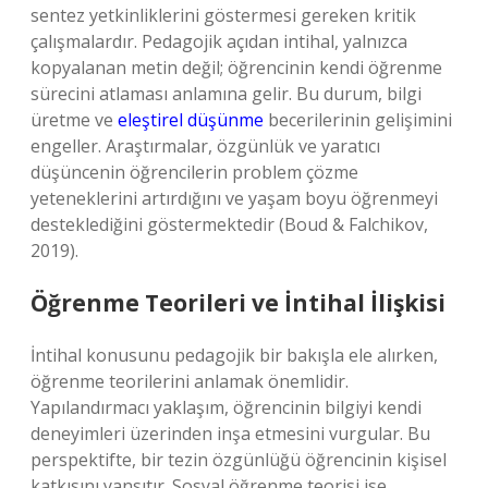
sentez yetkinliklerini göstermesi gereken kritik
çalışmalardır. Pedagojik açıdan intihal, yalnızca
kopyalanan metin değil; öğrencinin kendi öğrenme
sürecini atlaması anlamına gelir. Bu durum, bilgi
üretme ve
eleştirel düşünme
becerilerinin gelişimini
engeller. Araştırmalar, özgünlük ve yaratıcı
düşüncenin öğrencilerin problem çözme
yeteneklerini artırdığını ve yaşam boyu öğrenmeyi
desteklediğini göstermektedir (Boud & Falchikov,
2019).
Öğrenme Teorileri ve İntihal İlişkisi
İntihal konusunu pedagojik bir bakışla ele alırken,
öğrenme teorilerini anlamak önemlidir.
Yapılandırmacı yaklaşım, öğrencinin bilgiyi kendi
deneyimleri üzerinden inşa etmesini vurgular. Bu
perspektifte, bir tezin özgünlüğü öğrencinin kişisel
katkısını yansıtır. Sosyal öğrenme teorisi ise,