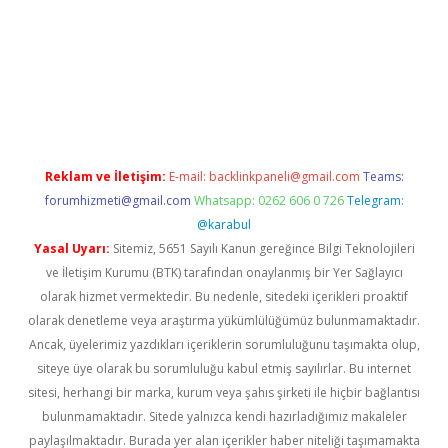
ino giriş
https://www.betexper.xyz/
Reklam ve İletişim:
E-mail:
backlinkpaneli@gmail.com
Teams:
forumhizmeti@gmail.com
Whatsapp: 0262 606 0 726
Telegram:
@karabul
Yasal Uyarı:
Sitemiz, 5651 Sayılı Kanun gereğince Bilgi Teknolojileri
ve İletişim Kurumu (BTK) tarafından onaylanmış bir Yer Sağlayıcı
olarak hizmet vermektedir. Bu nedenle, sitedeki içerikleri proaktif
olarak denetleme veya araştırma yükümlülüğümüz bulunmamaktadır.
Ancak, üyelerimiz yazdıkları içeriklerin sorumluluğunu taşımakta olup,
siteye üye olarak bu sorumluluğu kabul etmiş sayılırlar. Bu internet
sitesi, herhangi bir marka, kurum veya şahıs şirketi ile hiçbir bağlantısı
bulunmamaktadır. Sitede yalnızca kendi hazırladığımız makaleler
paylaşılmaktadır. Burada yer alan içerikler haber niteliği taşımamakta