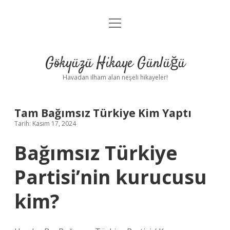
menüyü
Anasayfa
aç
Gizlilik Politikası
Gökyüzü Hikaye Günlüğü
Yasal Uyarı
Havadan ilham alan neşeli hikayeler!
Hakkımızda
Tam Bağımsız Türkiye Kim Yaptı
Tarih: Kasım 17, 2024
Bağımsız Türkiye
Partisi’nin kurucusu
kim?