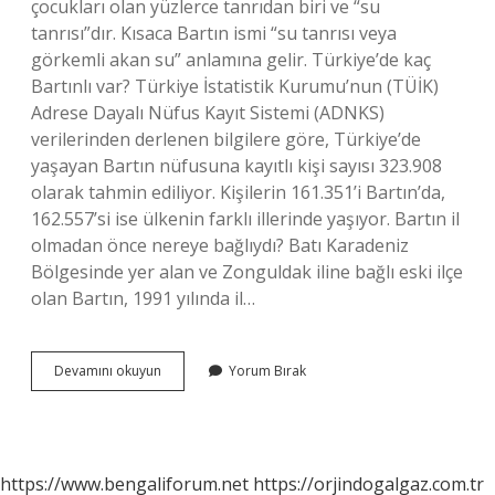
çocukları olan yüzlerce tanrıdan biri ve “su
tanrısı”dır. Kısaca Bartın ismi “su tanrısı veya
görkemli akan su” anlamına gelir. Türkiye’de kaç
Bartınlı var? Türkiye İstatistik Kurumu’nun (TÜİK)
Adrese Dayalı Nüfus Kayıt Sistemi (ADNKS)
verilerinden derlenen bilgilere göre, Türkiye’de
yaşayan Bartın nüfusuna kayıtlı kişi sayısı 323.908
olarak tahmin ediliyor. Kişilerin 161.351’i Bartın’da,
162.557’si ise ülkenin farklı illerinde yaşıyor. Bartın il
olmadan önce nereye bağlıydı? Batı Karadeniz
Bölgesinde yer alan ve Zonguldak iline bağlı eski ilçe
olan Bartın, 1991 yılında il…
Bartınlılar
Devamını okuyun
Yorum Bırak
En
Çok
Nerede
Yaşıyor
https://www.bengaliforum.net
https://orjindogalgaz.com.tr