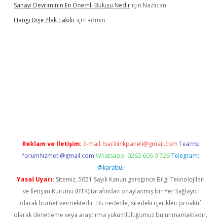
Sanayi Devriminin En Önemli Buluşu Nedir
için
Nazlıcan
Hangi Dişe Plak Takılır
için
admin
i giriş
vdcasino giriş
https://www.betexper.xyz/
Reklam ve İletişim:
E-mail:
backlinkpaneli@gmail.com
Teams:
forumhizmeti@gmail.com
Whatsapp: 0262 606 0 726
Telegram:
@karabul
Yasal Uyarı:
Sitemiz, 5651 Sayılı Kanun gereğince Bilgi Teknolojileri
ve İletişim Kurumu (BTK) tarafından onaylanmış bir Yer Sağlayıcı
olarak hizmet vermektedir. Bu nedenle, sitedeki içerikleri proaktif
olarak denetleme veya araştırma yükümlülüğümüz bulunmamaktadır.