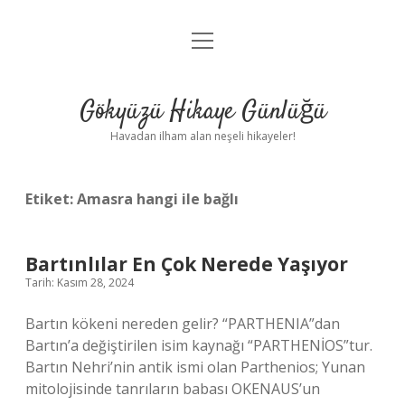
menüyü
Anasayfa
aç
Gizlilik Politikası
Gökyüzü Hikaye Günlüğü
Yasal Uyarı
Havadan ilham alan neşeli hikayeler!
Hakkımızda
Etiket:
Amasra hangi ile bağlı
Bartınlılar En Çok Nerede Yaşıyor
Tarih: Kasım 28, 2024
Bartın kökeni nereden gelir? “PARTHENIA”dan
Bartın’a değiştirilen isim kaynağı “PARTHENİOS”tur.
Bartın Nehri’nin antik ismi olan Parthenios; Yunan
mitolojisinde tanrıların babası OKENAUS’un