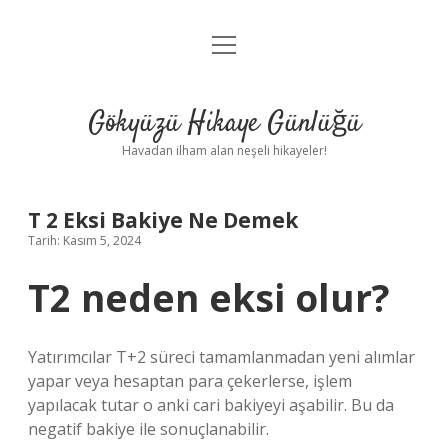
menüyü
Anasayfa
aç
Gizlilik Politikası
Gökyüzü Hikaye Günlüğü
Yasal Uyarı
Havadan ilham alan neşeli hikayeler!
Hakkımızda
T 2 Eksi Bakiye Ne Demek
Tarih: Kasım 5, 2024
T2 neden eksi olur?
Yatırımcılar T+2 süreci tamamlanmadan yeni alımlar
yapar veya hesaptan para çekerlerse, işlem
yapılacak tutar o anki cari bakiyeyi aşabilir. Bu da
negatif bakiye ile sonuçlanabilir.