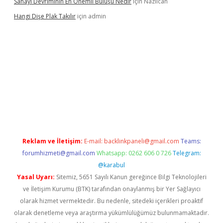
Sanayi Devriminin En Önemli Buluşu Nedir
için
Nazlıcan
Hangi Dişe Plak Takılır
için
admin
no giriş
https://www.betexper.xyz/
Reklam ve İletişim:
E-mail:
backlinkpaneli@gmail.com
Teams:
forumhizmeti@gmail.com
Whatsapp: 0262 606 0 726
Telegram:
@karabul
Yasal Uyarı:
Sitemiz, 5651 Sayılı Kanun gereğince Bilgi Teknolojileri
ve İletişim Kurumu (BTK) tarafından onaylanmış bir Yer Sağlayıcı
olarak hizmet vermektedir. Bu nedenle, sitedeki içerikleri proaktif
olarak denetleme veya araştırma yükümlülüğümüz bulunmamaktadır.