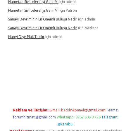
Hametan Sivilcelere Iyi Gelir Mi
için
admin
Hametan Sivilcelere Iyi Gelir Mi
için
Patron
Sanayi Devriminin En Önemli Buluşu Nedir
için
admin
Sanayi Devriminin En Önemli Buluşu Nedir
için
Nazlıcan
Hangi Dişe Plak Takılır
için
admin
casino giriş
https://www.betexper.xyz/
Reklam ve İletişim:
E-mail:
backlinkpaneli@gmail.com
Teams:
forumhizmeti@gmail.com
Whatsapp: 0262 606 0 726
Telegram:
@karabul