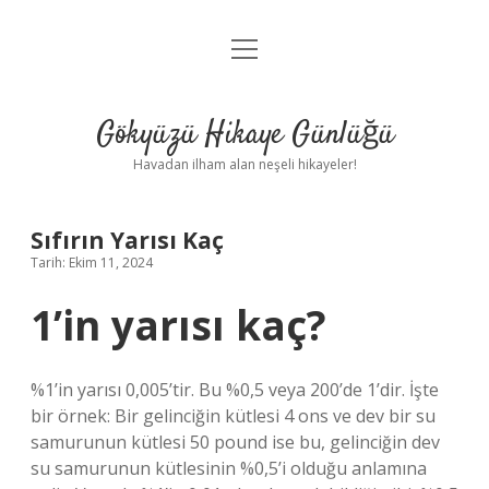
menüyü
Anasayfa
aç
Gizlilik Politikası
Gökyüzü Hikaye Günlüğü
Yasal Uyarı
Havadan ilham alan neşeli hikayeler!
Hakkımızda
Sıfırın Yarısı Kaç
Tarih: Ekim 11, 2024
1’in yarısı kaç?
%1’in yarısı 0,005’tir. Bu %0,5 veya 200’de 1’dir. İşte
bir örnek: Bir gelinciğin kütlesi 4 ons ve dev bir su
samurunun kütlesi 50 pound ise bu, gelinciğin dev
su samurunun kütlesinin %0,5’i olduğu anlamına