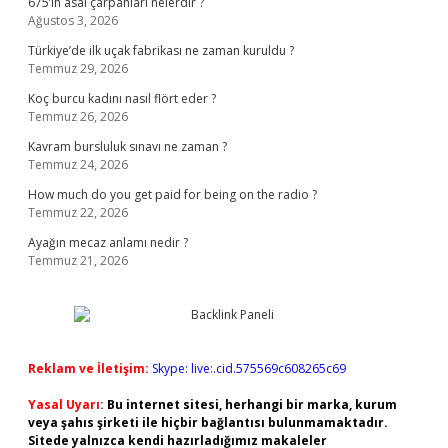
675’in asal çarpanları nelerdir ?
Ağustos 3, 2026
Türkiye’de ilk uçak fabrikası ne zaman kuruldu ?
Temmuz 29, 2026
Koç burcu kadını nasıl flört eder ?
Temmuz 26, 2026
Kavram bursluluk sınavı ne zaman ?
Temmuz 24, 2026
How much do you get paid for being on the radio ?
Temmuz 22, 2026
Ayağın mecaz anlamı nedir ?
Temmuz 21, 2026
Reklam ve İletişim:
Skype: live:.cid.575569c608265c69
Yasal Uyarı:
Bu internet sitesi, herhangi bir marka, kurum
veya şahıs şirketi ile hiçbir bağlantısı bulunmamaktadır.
Sitede yalnızca kendi hazırladığımız makaleler