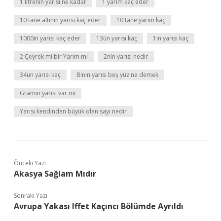
1 litrenin yarısı ne kadar
1 yarım kaç eder
10 tane altının yarısı kaç eder
10 tane yarım kaç
1000in yarısı kaç eder
13ün yarısı kaç
1in yarısı kaç
2 Çeyrek mi bir Yarım mı
2nin yarısı nedir
34ün yarısı kaç
Binin yarısı beş yüz ne demek
Gramın yarısı var mı
Yarısı kendinden büyük olan sayı nedir
Önceki Yazı
Akasya Sağlam Mıdır
Sonraki Yazı
Avrupa Yakası Iffet Kaçıncı Bölümde Ayrıldı