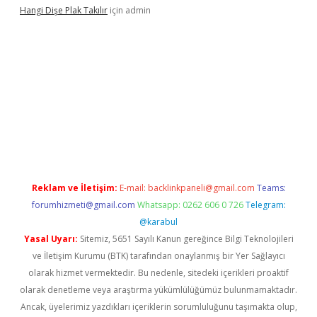
Hangi Dişe Plak Takılır
için
admin
sino giriş
https://www.betexper.xyz/
Reklam ve İletişim:
E-mail:
backlinkpaneli@gmail.com
Teams:
forumhizmeti@gmail.com
Whatsapp: 0262 606 0 726
Telegram:
@karabul
Yasal Uyarı:
Sitemiz, 5651 Sayılı Kanun gereğince Bilgi Teknolojileri
ve İletişim Kurumu (BTK) tarafından onaylanmış bir Yer Sağlayıcı
olarak hizmet vermektedir. Bu nedenle, sitedeki içerikleri proaktif
olarak denetleme veya araştırma yükümlülüğümüz bulunmamaktadır.
Ancak, üyelerimiz yazdıkları içeriklerin sorumluluğunu taşımakta olup,