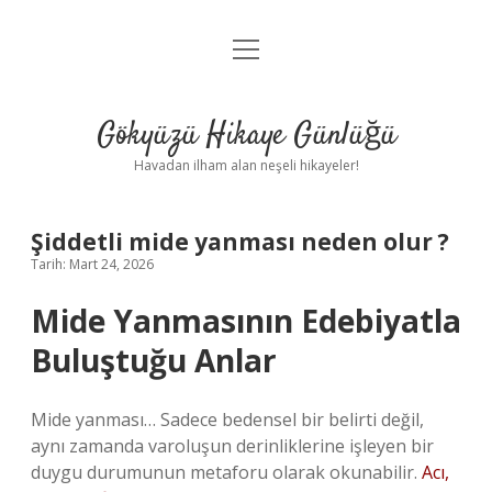
menüyü
Anasayfa
aç
Gizlilik Politikası
Gökyüzü Hikaye Günlüğü
Yasal Uyarı
Havadan ilham alan neşeli hikayeler!
Hakkımızda
Şiddetli mide yanması neden olur ?
Tarih: Mart 24, 2026
Mide Yanmasının Edebiyatla
Buluştuğu Anlar
Mide yanması… Sadece bedensel bir belirti değil,
aynı zamanda varoluşun derinliklerine işleyen bir
duygu durumunun metaforu olarak okunabilir.
Acı,