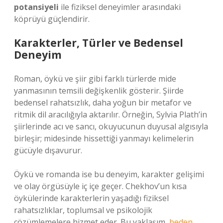
potansiyeli
ile fiziksel deneyimler arasındaki
köprüyü güçlendirir.
Karakterler, Türler ve Bedensel
Deneyim
Roman, öykü ve şiir gibi farklı türlerde mide
yanmasının temsili değişkenlik gösterir. Şiirde
bedensel rahatsızlık, daha yoğun bir metafor ve
ritmik dil aracılığıyla aktarılır. Örneğin, Sylvia Plath’in
şiirlerinde acı ve sancı, okuyucunun duyusal algısıyla
birleşir; midesinde hissettiği yanmayı kelimelerin
gücüyle dışavurur.
Öykü ve romanda ise bu deneyim, karakter gelişimi
ve olay örgüsüyle iç içe geçer. Chekhov’un kısa
öykülerinde karakterlerin yaşadığı fiziksel
rahatsızlıklar, toplumsal ve psikolojik
çözümlemelere hizmet eder. Bu yaklaşım,
beden,