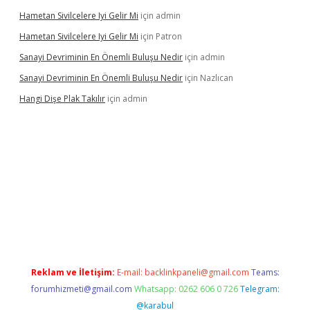
Hametan Sivilcelere Iyi Gelir Mi
için
admin
Hametan Sivilcelere Iyi Gelir Mi
için
Patron
Sanayi Devriminin En Önemli Buluşu Nedir
için
admin
Sanayi Devriminin En Önemli Buluşu Nedir
için
Nazlıcan
Hangi Dişe Plak Takılır
için
admin
no giriş
https://www.betexper.xyz/
Reklam ve İletişim:
E-mail:
backlinkpaneli@gmail.com
Teams:
forumhizmeti@gmail.com
Whatsapp: 0262 606 0 726
Telegram:
@karabul