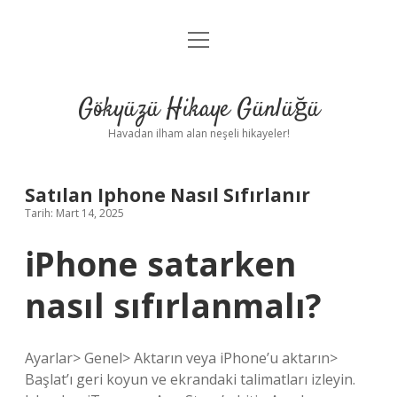
menüyü
Anasayfa
aç
Gizlilik Politikası
Gökyüzü Hikaye Günlüğü
Yasal Uyarı
Havadan ilham alan neşeli hikayeler!
Hakkımızda
Satılan Iphone Nasıl Sıfırlanır
Tarih: Mart 14, 2025
iPhone satarken
nasıl sıfırlanmalı?
Ayarlar> Genel> Aktarın veya iPhone’u aktarın>
Başlat’ı geri koyun ve ekrandaki talimatları izleyin.