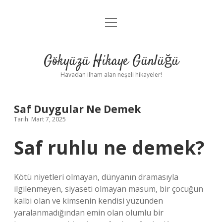
menüyü
Anasayfa
aç
Gizlilik Politikası
Gökyüzü Hikaye Günlüğü
Yasal Uyarı
Havadan ilham alan neşeli hikayeler!
Hakkımızda
Saf Duygular Ne Demek
Tarih: Mart 7, 2025
Saf ruhlu ne demek?
Kötü niyetleri olmayan, dünyanın dramasıyla
ilgilenmeyen, siyaseti olmayan masum, bir çocuğun
kalbi olan ve kimsenin kendisi yüzünden
yaralanmadığından emin olan olumlu bir