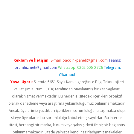
sino giriş
https://www.betexper.xyz/
Reklam ve İletişim:
E-mail:
backlinkpaneli@gmail.com
Teams:
forumhizmeti@gmail.com
Whatsapp: 0262 606 0 726
Telegram:
@karabul
Yasal Uyarı:
Sitemiz, 5651 Sayılı Kanun gereğince Bilgi Teknolojileri
ve İletişim Kurumu (BTK) tarafından onaylanmış bir Yer Sağlayıcı
olarak hizmet vermektedir. Bu nedenle, sitedeki içerikleri proaktif
olarak denetleme veya araştırma yükümlülüğümüz bulunmamaktadır.
Ancak, üyelerimiz yazdıkları içeriklerin sorumluluğunu taşımakta olup,
siteye üye olarak bu sorumluluğu kabul etmiş sayılırlar. Bu internet
sitesi, herhangi bir marka, kurum veya şahıs şirketi ile hiçbir bağlantısı
bulunmamaktadır. Sitede yalnızca kendi hazırladığımız makaleler