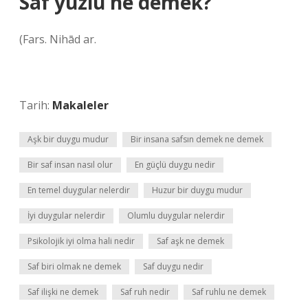
Saf yüzlü ne demek?
(Fars. Nihād ar.
Tarih:
Makaleler
Aşk bir duygu mudur
Bir insana safsın demek ne demek
Bir saf insan nasıl olur
En güçlü duygu nedir
En temel duygular nelerdir
Huzur bir duygu mudur
İyi duygular nelerdir
Olumlu duygular nelerdir
Psikolojik iyi olma hali nedir
Saf aşk ne demek
Saf biri olmak ne demek
Saf duygu nedir
Saf ilişki ne demek
Saf ruh nedir
Saf ruhlu ne demek