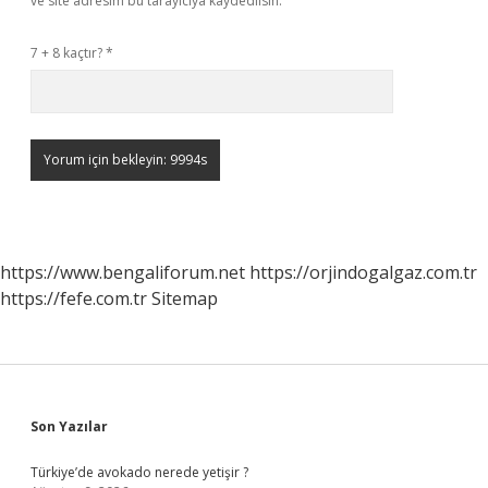
ve site adresim bu tarayıcıya kaydedilsin.
7 + 8 kaçtır?
*
https://www.bengaliforum.net
https://orjindogalgaz.com.tr
https://fefe.com.tr
Sitemap
Sidebar
Son Yazılar
Türkiye’de avokado nerede yetişir ?