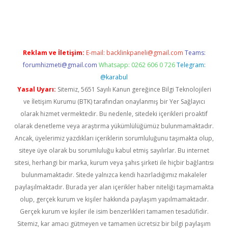
no giriş
https://www.betexper.xyz/
Reklam ve İletişim:
E-mail:
backlinkpaneli@gmail.com
Teams:
forumhizmeti@gmail.com
Whatsapp: 0262 606 0 726
Telegram:
@karabul
Yasal Uyarı:
Sitemiz, 5651 Sayılı Kanun gereğince Bilgi Teknolojileri
ve İletişim Kurumu (BTK) tarafından onaylanmış bir Yer Sağlayıcı
olarak hizmet vermektedir. Bu nedenle, sitedeki içerikleri proaktif
olarak denetleme veya araştırma yükümlülüğümüz bulunmamaktadır.
Ancak, üyelerimiz yazdıkları içeriklerin sorumluluğunu taşımakta olup,
siteye üye olarak bu sorumluluğu kabul etmiş sayılırlar. Bu internet
sitesi, herhangi bir marka, kurum veya şahıs şirketi ile hiçbir bağlantısı
bulunmamaktadır. Sitede yalnızca kendi hazırladığımız makaleler
paylaşılmaktadır. Burada yer alan içerikler haber niteliği taşımamakta
olup, gerçek kurum ve kişiler hakkında paylaşım yapılmamaktadır.
Gerçek kurum ve kişiler ile isim benzerlikleri tamamen tesadüfidir.
Sitemiz, kar amacı gütmeyen ve tamamen ücretsiz bir bilgi paylaşım