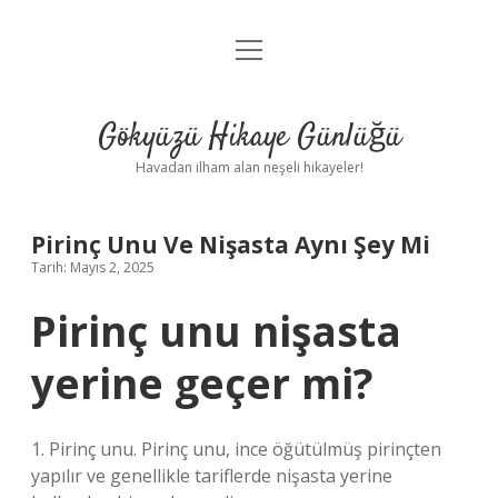
menüyü
Anasayfa
aç
Gizlilik Politikası
Gökyüzü Hikaye Günlüğü
Yasal Uyarı
Havadan ilham alan neşeli hikayeler!
Hakkımızda
Pirinç Unu Ve Nişasta Aynı Şey Mi
Tarih: Mayıs 2, 2025
Pirinç unu nişasta
yerine geçer mi?
1. Pirinç unu. Pirinç unu, ince öğütülmüş pirinçten
yapılır ve genellikle tariflerde nişasta yerine