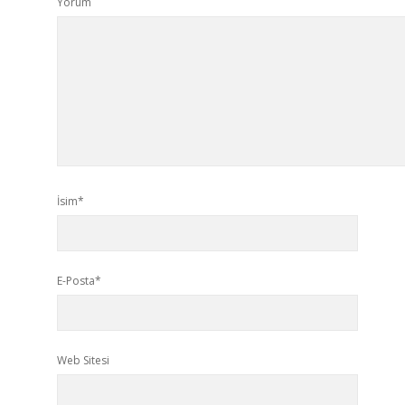
Yorum
İsim*
E-Posta*
Web Sitesi