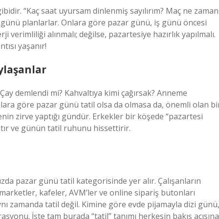
 gibidir. “Kaç saat uyursam dinlenmiş sayılırım? Maç ne zaman
la günü planlarlar. Onlara göre pazar günü, iş günü öncesi
 verimliliği alınmalı; değilse, pazartesiye hazırlık yapılmalı.
tısı yaşanır!
aylaşanlar
Çay demlendi mi? Kahvaltıya kimi çağırsak? Anneme
lara göre pazar günü tatil olsa da olmasa da, önemli olan bi
in zirve yaptığı gündür. Erkekler bir köşede “pazartesi
r ve günün tatil ruhunu hissettirir.
zda pazar günü tatil kategorisinde yer alır. Çalışanların
 marketler, kafeler, AVM’ler ve online sipariş butonları
nı zamanda tatil değil. Kimine göre evde pijamayla dizi günü
syonu. İşte tam burada “tatil” tanımı herkesin bakış açısına