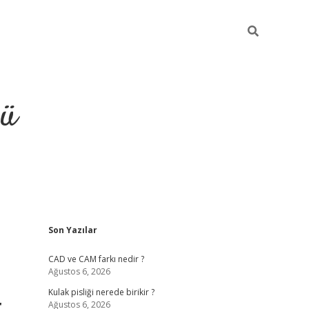
ğü
Sidebar
Son Yazılar
ilbet
vdcasino yeni giriş
vdcasi
CAD ve CAM farkı nedir ?
Ağustos 6, 2026
Kulak pisliği nerede birikir ?
r
Ağustos 6, 2026