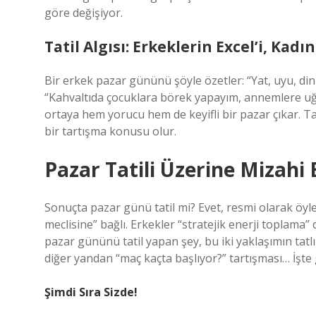
göre değişiyor.
Tatil Algısı: Erkeklerin Excel’i, Ka
Bir erkek pazar gününü şöyle özetler: “Yat, uyu, dinl
“Kahvaltıda çocuklara börek yapayım, annemlere uğra
ortaya hem yorucu hem de keyifli bir pazar çıkar. Ta
bir tartışma konusu olur.
Pazar Tatili Üzerine Mizahi 
Sonuçta pazar günü tatil mi? Evet, resmi olarak öyle
meclisine” bağlı. Erkekler “stratejik enerji toplama” 
pazar gününü tatil yapan şey, bu iki yaklaşımın tatlı
diğer yandan “maç kaçta başlıyor?” tartışması… İşt
Şimdi Sıra Sizde!