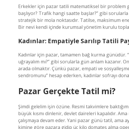
Erkekler için pazar tatili matematiksel bir problem
başlıyor? Trafik hangi saatte başlar?” gibi sorular
stratejik bir mola noktasıdır. Tatilse, maksimum enerji
Bir nevi kendi içinde kurumsal yönetim kurulu toplan
Kadınlar: Empatiyle Sarılıp Tatili P
Kadınlar için pazar, tamamen bağ kurma günüdür. “
uğrayalım mı?” gibi sorularla gün anlam kazanır. On
arada olmaktır. Çünkü pazar, empati ve sosyalleşmen
sendromunu” hesap ederken, kadınlar sofrayı donatı
Pazar Gerçekte Tatil mi?
Şimdi gelelim işin özüne. Resmi takvimlere baktığımı
büyük kısmı dinlenir, devlet daireleri kapalıdır. Ama
çalışmaya devam eder. Yani pazar günü tatil, ama ay
kimine göre pazara gidip üç kilo domates alma opera