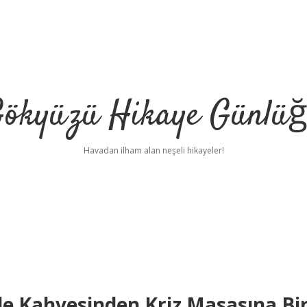
ökyüzü Hikaye Günlü
Havadan ilham alan neşeli hikayeler!
le Kahvesinden Kriz Masasına Bi