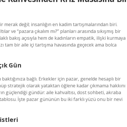
r merak değil; insanlığın en kadim tartışmalarından biri.
tılar ve “pazara çıkalım mı?” planları arasında sıkışmış bir
lı bakış açısıyla hem de kadınların empatik, ilişki kurmaya
zı tam bir aile içi tartışma havasında geçecek ama bolca
Açık Gün
aktığınıza bağlı. Erkekler için pazar, genelde hesaplı bir
üp stratejik olarak yataktan öğlene kadar çıkmama hakkını
arın güçlendiği gündür: aile kahvaltısı, dost sohbeti, akraba
 tablosu. İşte pazar gününün bu iki farklı yüzü onu bir nevi
istleri