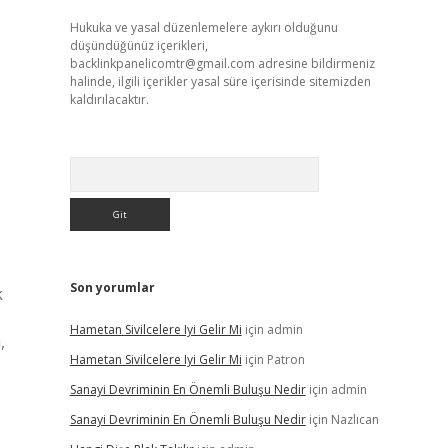
Hukuka ve yasal düzenlemelere aykırı olduğunu
düşündüğünüz içerikleri,
backlinkpanelicomtr@gmail.com
adresine bildirmeniz
halinde, ilgili içerikler yasal süre içerisinde sitemizden
kaldırılacaktır.
Arama
Son yorumlar
k
Hametan Sivilcelere Iyi Gelir Mi
için
admin
,
Hametan Sivilcelere Iyi Gelir Mi
için
Patron
Sanayi Devriminin En Önemli Buluşu Nedir
için
admin
Sanayi Devriminin En Önemli Buluşu Nedir
için
Nazlıcan