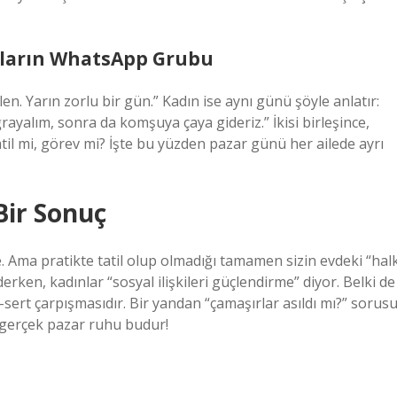
dınların WhatsApp Grubu
en. Yarın zorlu bir gün.” Kadın ise aynı günü şöyle anlatır:
yalım, sonra da komşuya çaya gideriz.” İkisi birleşince,
til mi, görev mi? İşte bu yüzden pazar günü her ailede ayrı
Bir Sonuç
. Ama pratikte tatil olup olmadığı tamamen sizin evdeki “hal
derken, kadınlar “sosyal ilişkileri güçlendirme” diyor. Belki de
-sert çarpışmasıdır. Bir yandan “çamaşırlar asıldı mı?” sorusu
e gerçek pazar ruhu budur!