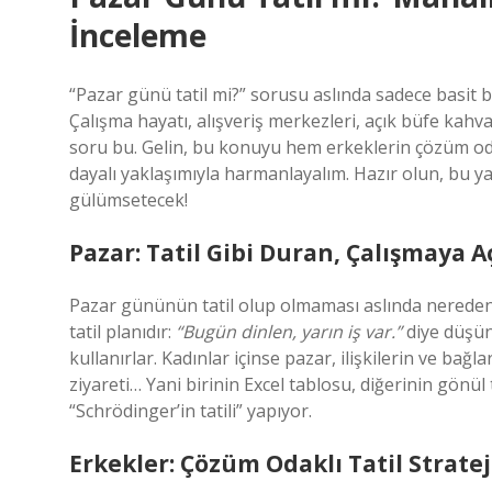
İnceleme
“Pazar günü tatil mi?” sorusu aslında sadece basit bi
Çalışma hayatı, alışveriş merkezleri, açık büfe kahval
soru bu. Gelin, bu konuyu hem erkeklerin çözüm odak
dayalı yaklaşımıyla harmanlayalım. Hazır olun, bu ya
gülümsetecek!
Pazar: Tatil Gibi Duran, Çalışmaya 
Pazar gününün tatil olup olmaması aslında nereden b
tatil planıdır:
“Bugün dinlen, yarın iş var.”
diye düşün
kullanırlar. Kadınlar içinse pazar, ilişkilerin ve bağl
ziyareti… Yani birinin Excel tablosu, diğerinin gönül
“Schrödinger’in tatili” yapıyor.
Erkekler: Çözüm Odaklı Tatil Stratej