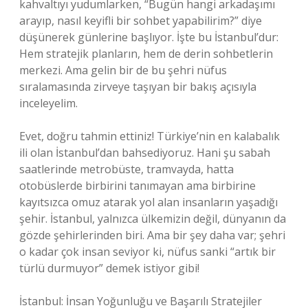
kahvaltıyı yudumlarken, “Bugün hangi arkadaşımı
arayıp, nasıl keyifli bir sohbet yapabilirim?” diye
düşünerek günlerine başlıyor. İşte bu İstanbul’dur:
Hem stratejik planların, hem de derin sohbetlerin
merkezi. Ama gelin bir de bu şehri nüfus
sıralamasında zirveye taşıyan bir bakış açısıyla
inceleyelim.
Evet, doğru tahmin ettiniz! Türkiye’nin en kalabalık
ili olan İstanbul’dan bahsediyoruz. Hani şu sabah
saatlerinde metrobüste, tramvayda, hatta
otobüslerde birbirini tanımayan ama birbirine
kayıtsızca omuz atarak yol alan insanların yaşadığı
şehir. İstanbul, yalnızca ülkemizin değil, dünyanın da
gözde şehirlerinden biri. Ama bir şey daha var; şehri
o kadar çok insan seviyor ki, nüfus sanki “artık bir
türlü durmuyor” demek istiyor gibi!
İstanbul: İnsan Yoğunluğu ve Başarılı Stratejiler