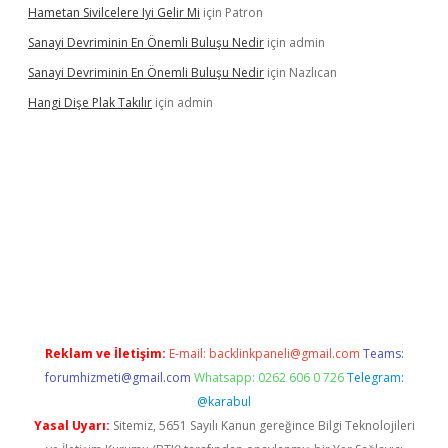
Hametan Sivilcelere Iyi Gelir Mi
için
Patron
Sanayi Devriminin En Önemli Buluşu Nedir
için
admin
Sanayi Devriminin En Önemli Buluşu Nedir
için
Nazlıcan
Hangi Dişe Plak Takılır
için
admin
vdcasino giriş
https://www.betexper.xyz/
Reklam ve İletişim:
E-mail:
backlinkpaneli@gmail.com
Teams:
forumhizmeti@gmail.com
Whatsapp: 0262 606 0 726
Telegram:
@karabul
Yasal Uyarı:
Sitemiz, 5651 Sayılı Kanun gereğince Bilgi Teknolojileri