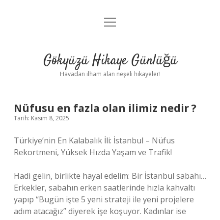
menüyü
Anasayfa
aç
Gizlilik Politikası
Gökyüzü Hikaye Günlüğü
Yasal Uyarı
Havadan ilham alan neşeli hikayeler!
Hakkımızda
Nüfusu en fazla olan ilimiz nedir ?
Tarih: Kasım 8, 2025
Türkiye’nin En Kalabalık İli: İstanbul – Nüfus
Rekortmeni, Yüksek Hızda Yaşam ve Trafik!
Hadi gelin, birlikte hayal edelim: Bir İstanbul sabahı…
Erkekler, sabahın erken saatlerinde hızla kahvaltı
yapıp “Bugün işte 5 yeni strateji ile yeni projelere
adım atacağız” diyerek işe koşuyor. Kadınlar ise