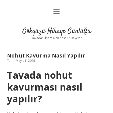
menüyü
Anasayfa
aç
Gizlilik Politikası
Gökyüzü Hikaye Günlüğü
Yasal Uyarı
Havadan ilham alan neşeli hikayeler!
Hakkımızda
Nohut Kavurma Nasıl Yapılır
Tarih: Mayıs 1, 2025
Tavada nohut
kavurması nasıl
yapılır?