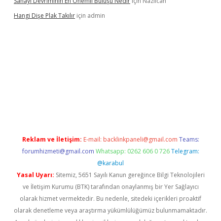
Sanayi Devriminin En Önemli Buluşu Nedir
için
Nazlıcan
Hangi Dişe Plak Takılır
için
admin
no giriş
https://www.betexper.xyz/
Reklam ve İletişim:
E-mail:
backlinkpaneli@gmail.com
Teams:
forumhizmeti@gmail.com
Whatsapp: 0262 606 0 726
Telegram:
@karabul
Yasal Uyarı:
Sitemiz, 5651 Sayılı Kanun gereğince Bilgi Teknolojileri
ve İletişim Kurumu (BTK) tarafından onaylanmış bir Yer Sağlayıcı
olarak hizmet vermektedir. Bu nedenle, sitedeki içerikleri proaktif
olarak denetleme veya araştırma yükümlülüğümüz bulunmamaktadır.