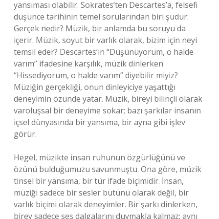
yansıması olabilir. Sokrates’ten Descartes’a, felsefi
düşünce tarihinin temel sorularından biri şudur:
Gerçek nedir? Müzik, bir anlamda bu soruyu da
içerir. Müzik, soyut bir varlık olarak, bizim için neyi
temsil eder? Descartes’ın “Düşünüyorum, o halde
varım” ifadesine karşılık, müzik dinlerken
“Hissediyorum, o halde varım” diyebilir miyiz?
Müziğin gerçekliği, onun dinleyiciye yaşattığı
deneyimin özünde yatar. Müzik, bireyi bilinçli olarak
varoluşsal bir deneyime sokar; bazı şarkılar insanın
içsel dünyasında bir yansıma, bir ayna gibi işlev
görür.
Hegel, müzikte insan ruhunun özgürlüğünü ve
özünü bulduğumuzu savunmuştu. Ona göre, müzik
tinsel bir yansıma, bir tür ifade biçimidir. İnsan,
müziği sadece bir sesler bütünü olarak değil, bir
varlık biçimi olarak deneyimler. Bir şarkı dinlerken,
birey sadece ses dalgalarını duymakla kalmaz; aynı