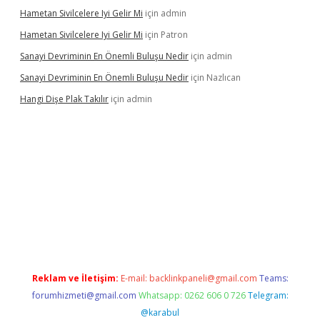
Hametan Sivilcelere Iyi Gelir Mi
için
admin
Hametan Sivilcelere Iyi Gelir Mi
için
Patron
Sanayi Devriminin En Önemli Buluşu Nedir
için
admin
Sanayi Devriminin En Önemli Buluşu Nedir
için
Nazlıcan
Hangi Dişe Plak Takılır
için
admin
sino giriş
https://www.betexper.xyz/
Reklam ve İletişim:
E-mail:
backlinkpaneli@gmail.com
Teams:
forumhizmeti@gmail.com
Whatsapp: 0262 606 0 726
Telegram:
@karabul