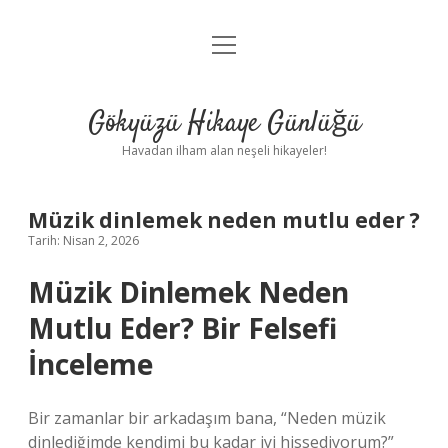
menüyü
Anasayfa
aç
Gizlilik Politikası
Gökyüzü Hikaye Günlüğü
Yasal Uyarı
Havadan ilham alan neşeli hikayeler!
Hakkımızda
Müzik dinlemek neden mutlu eder ?
Tarih: Nisan 2, 2026
Müzik Dinlemek Neden
Mutlu Eder? Bir Felsefi
İnceleme
Bir zamanlar bir arkadaşım bana, “Neden müzik
dinlediğimde kendimi bu kadar iyi hissediyorum?”