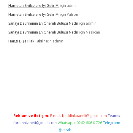
Hametan Sivilcelere Iyi Gelir Mi
için
admin
Hametan Sivilcelere Iyi Gelir Mi
için
Patron
Sanayi Devriminin En Önemli Buluşu Nedir
için
admin
Sanayi Devriminin En Önemli Buluşu Nedir
için
Nazlıcan
Hangi Dişe Plak Takılır
için
admin
o giriş
https://www.betexper.xyz/
Reklam ve İletişim:
E-mail:
backlinkpaneli@gmail.com
Teams:
forumhizmeti@gmail.com
Whatsapp: 0262 606 0 726
Telegram:
@karabul