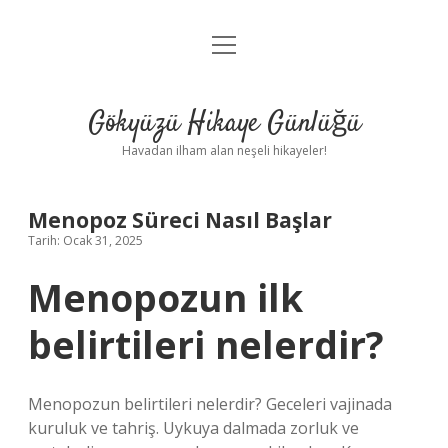
menüyü
Anasayfa
aç
Gizlilik Politikası
Gökyüzü Hikaye Günlüğü
Yasal Uyarı
Havadan ilham alan neşeli hikayeler!
Hakkımızda
Menopoz Süreci Nasıl Başlar
Tarih: Ocak 31, 2025
Menopozun ilk
belirtileri nelerdir?
Menopozun belirtileri nelerdir? Geceleri vajinada
kuruluk ve tahriş. Uykuya dalmada zorluk ve