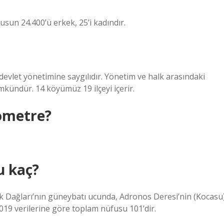
fusun 24.400’ü erkek, 25’i kadındır.
devlet yönetimine saygılıdır. Yönetim ve halk arasındaki
mümkündür. 14 köyümüz 19 ilçeyi içerir.
lometre?
u kaç?
cık Dağları’nın güneybatı ucunda, Adronos Deresi’nin (Kocasu
2019 verilerine göre toplam nüfusu 101’dir.