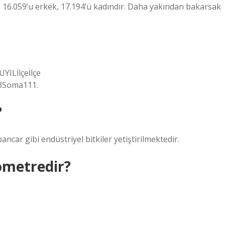
n 16.059’u erkek, 17.194’ü kadındır. Daha yakından bakarsak
ILİlçeİlçe
3Soma111.
?
ancar gibi endüstriyel bitkiler yetiştirilmektedir.
ometredir?