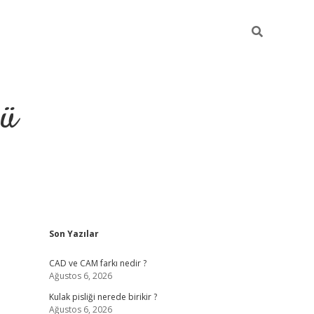
ğü
Sidebar
Son Yazılar
ilbet
vdcasino yeni giriş
vdcasin
CAD ve CAM farkı nedir ?
Ağustos 6, 2026
Kulak pisliği nerede birikir ?
Ağustos 6, 2026