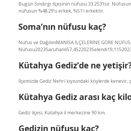
Bugün Sındırgı ilçesinin nüfusu 33.253’tür. Nüfusu
nüfusun %48.29’u erkek, %51’i erkektir.
Soma’nın nüfusu kaç?
Nüfus ve DağılımMANİSA İLÇELERİNE GÖRE NÜFUSUY
Nüfusu2023Saruhanlı57,4522023Selendi19,115202
Kütahya Gediz’de ne yetişir
İlçemizde Gediz Nehri kıyısındaki köylerde kenevir, p
Kütahya Gediz arası kaç kil
Gediz ilçesi, Kütahya il merkezine 90 km.
Gedizin nüfusu kaç?