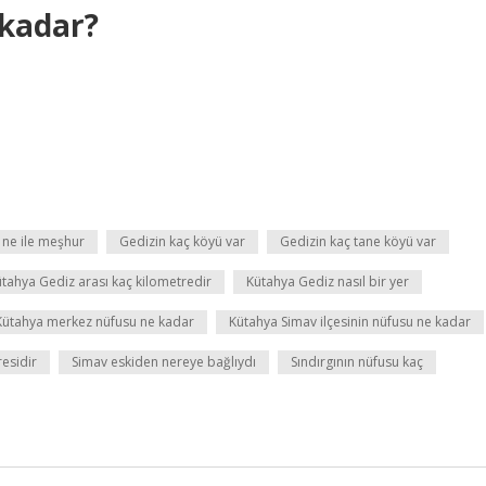
kadar?
 ne ile meşhur
Gedizin kaç köyü var
Gedizin kaç tane köyü var
tahya Gediz arası kaç kilometredir
Kütahya Gediz nasıl bir yer
Kütahya merkez nüfusu ne kadar
Kütahya Simav ilçesinin nüfusu ne kadar
residir
Simav eskiden nereye bağlıydı
Sındırgının nüfusu kaç