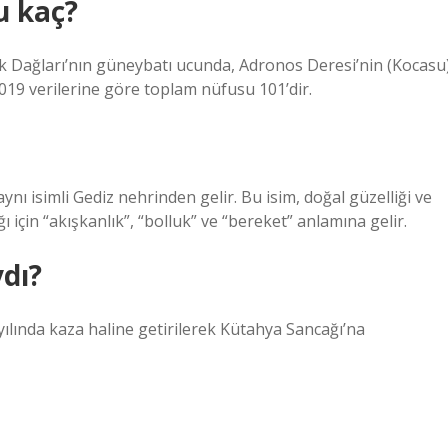
u kaç?
cık Dağları’nın güneybatı ucunda, Adronos Deresi’nin (Kocasu
2019 verilerine göre toplam nüfusu 101’dir.
ynı isimli Gediz nehrinden gelir. Bu isim, doğal güzelliği ve
ı için “akışkanlık”, “bolluk” ve “bereket” anlamına gelir.
dı?
ılında kaza haline getirilerek Kütahya Sancağı’na