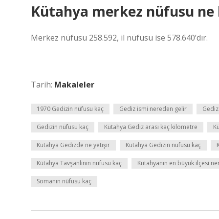
Kütahya merkez nüfusu ne 
Merkez nüfusu 258.592, il nüfusu ise 578.640’dır.
Tarih:
Makaleler
1970 Gedizin nüfusu kaç
Gediz ismi nereden gelir
Gediz
Gedizin nüfusu kaç
Kütahya Gediz arası kaç kilometre
Kü
Kütahya Gedizde ne yetişir
Kütahya Gedizin nüfusu kaç
Kütahya Tavşanlının nüfusu kaç
Kütahyanın en büyük ilçesi ne
Somanın nüfusu kaç