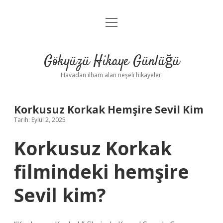
menüyü
Anasayfa
aç
Gizlilik Politikası
Gökyüzü Hikaye Günlüğü
Yasal Uyarı
Havadan ilham alan neşeli hikayeler!
Hakkımızda
Korkusuz Korkak Hemşire Sevil Kim
Tarih: Eylül 2, 2025
Korkusuz Korkak
filmindeki hemşire
Sevil kim?