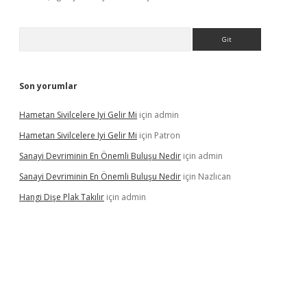
Arama
Son yorumlar
Hametan Sivilcelere Iyi Gelir Mi
için
admin
Hametan Sivilcelere Iyi Gelir Mi
için
Patron
Sanayi Devriminin En Önemli Buluşu Nedir
için
admin
Sanayi Devriminin En Önemli Buluşu Nedir
için
Nazlıcan
Hangi Dişe Plak Takılır
için
admin
no giriş
https://www.betexper.xyz/