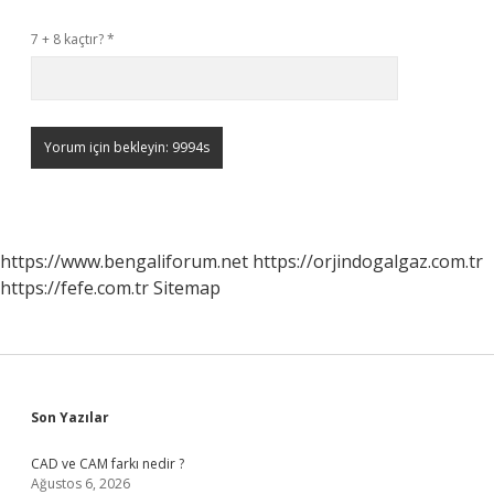
7 + 8 kaçtır?
*
https://www.bengaliforum.net
https://orjindogalgaz.com.tr
https://fefe.com.tr
Sitemap
Sidebar
Son Yazılar
CAD ve CAM farkı nedir ?
Ağustos 6, 2026