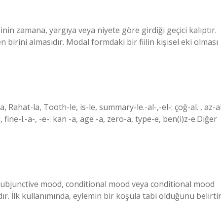
inin zamana, yargıya veya niyete göre girdiği geçici kalıptır.
n birini almasıdır. Modal formdaki bir fiilin kişisel eki olması
, Rahat-la, Tooth-le, is-le, summary-le.-al-,-el-: çoğ-al. , az-al
l, fine-l.-a-, -e-: kan -a, age -a, zero-a, type-e, ben(i)z-e.Diğer
. Subjunctive mood, conditional mood veya conditional mood
dır. İlk kullanımında, eylemin bir koşula tabi olduğunu belirtir