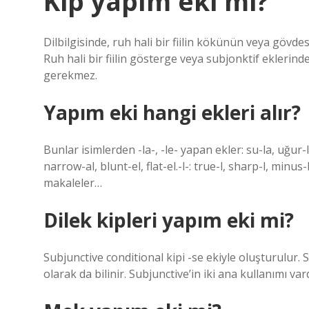
Kip yapım eki mi?
Dilbilgisinde, ruh hali bir fiilin kökünün veya gövdes
Ruh hali bir fiilin gösterge veya subjonktif eklerinde
gerekmez.
Yapım eki hangi ekleri alır?
Bunlar isimlerden -la-, -le- yapan ekler: su-la, uğur-la
narrow-al, blunt-el, flat-el.-l-: true-l, sharp-l, minus-
makaleler…
Dilek kipleri yapım eki mi?
Subjunctive conditional kipi -se ekiyle oluşturulur
olarak da bilinir. Subjunctive’in iki ana kullanımı var