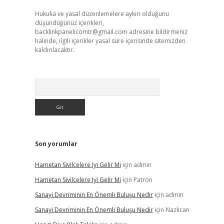
Hukuka ve yasal düzenlemelere aykırı olduğunu
düşündüğünüz içerikleri,
backlinkpanelicomtr@gmail.com
adresine bildirmeniz
halinde, ilgili içerikler yasal süre içerisinde sitemizden
kaldırılacaktır.
Arama
Son yorumlar
Hametan Sivilcelere Iyi Gelir Mi
için
admin
Hametan Sivilcelere Iyi Gelir Mi
için
Patron
Sanayi Devriminin En Önemli Buluşu Nedir
için
admin
Sanayi Devriminin En Önemli Buluşu Nedir
için
Nazlıcan