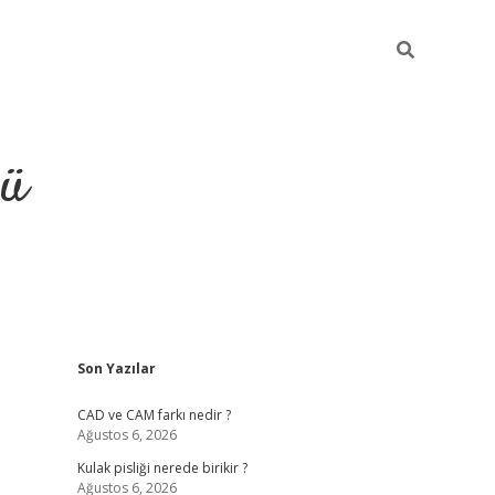
ğü
Sidebar
Son Yazılar
ilbet
vdcasino yeni giriş
vdcasino g
CAD ve CAM farkı nedir ?
Ağustos 6, 2026
Kulak pisliği nerede birikir ?
Ağustos 6, 2026