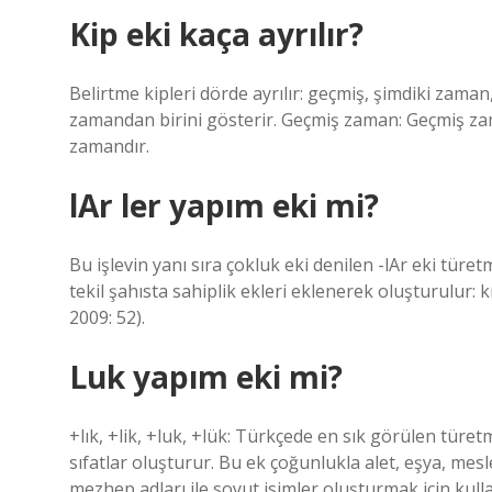
Kip eki kaça ayrılır?
Belirtme kipleri dörde ayrılır: geçmiş, şimdiki zaman
zamandan birini gösterir. Geçmiş zaman: Geçmiş zam
zamandır.
lAr ler yapım eki mi?
Bu işlevin yanı sıra çokluk eki denilen -lAr eki türetm
tekil şahısta sahiplik ekleri eklenerek oluşturulur:
2009: 52).
Luk yapım eki mi?
+lık, +lik, +luk, +lük: Türkçede en sık görülen türet
sıfatlar oluşturur. Bu ek çoğunlukla alet, eşya, meslek
mezhep adları ile soyut isimler oluşturmak için kullan