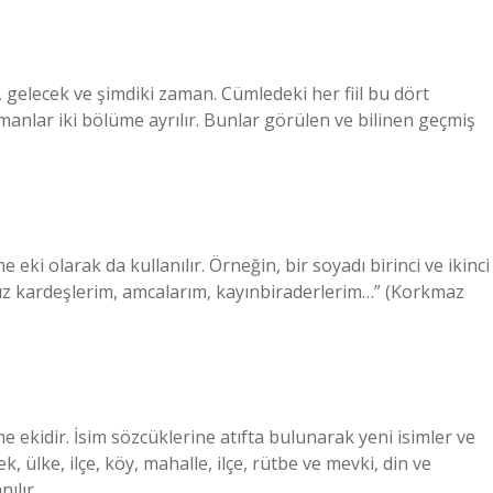
, gelecek ve şimdiki zaman. Cümledeki her fiil bu dört
anlar iki bölüme ayrılır. Bunlar görülen ve bilinen geçmiş
e eki olarak da kullanılır. Örneğin, bir soyadı birinci ve ikinci
 kız kardeşlerim, amcalarım, kayınbiraderlerim…” (Korkmaz
me ekidir. İsim sözcüklerine atıfta bulunarak yeni isimler ve
, ülke, ilçe, köy, mahalle, ilçe, rütbe ve mevki, din ve
ılır.