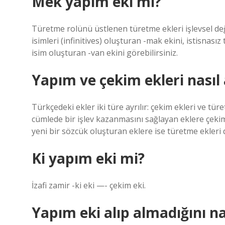
Mek yapım eki mi?
Türetme rolünü üstlenen türetme ekleri işlevsel değil
isimleri (infinitives) oluşturan -mak ekini, istisnasız 
isim oluşturan -van ekini görebilirsiniz.
Yapım ve çekim ekleri nasıl a
Türkçedeki ekler iki türe ayrılır: çekim ekleri ve tü
cümlede bir işlev kazanmasını sağlayan eklere çekim 
yeni bir sözcük oluşturan eklere ise türetme ekleri 
Ki yapım eki mi?
İzafi zamir -ki eki —- çekim eki.
Yapım eki alıp almadığını na