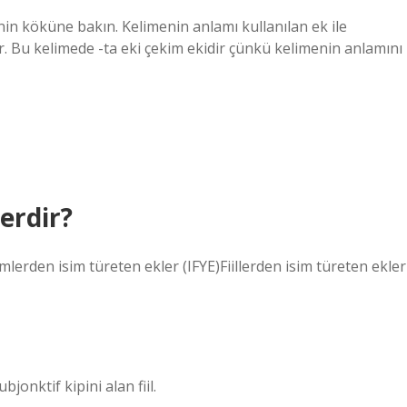
nin köküne bakın. Kelimenin anlamı kullanılan ek ile
r. Bu kelimede -ta eki çekim ekidir çünkü kelimenin anlamını
lerdir?
mlerden isim türeten ekler (IFYE)Fiillerden isim türeten ekler
jonktif kipini alan fiil.