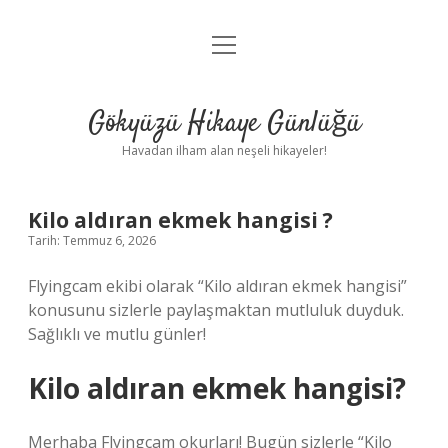
menüyü
Anasayfa
aç
Gizlilik Politikası
Gökyüzü Hikaye Günlüğü
Yasal Uyarı
Havadan ilham alan neşeli hikayeler!
Hakkımızda
Kilo aldıran ekmek hangisi ?
Tarih: Temmuz 6, 2026
Flyingcam ekibi olarak “Kilo aldıran ekmek hangisi”
konusunu sizlerle paylaşmaktan mutluluk duyduk.
Sağlıklı ve mutlu günler!
Kilo aldıran ekmek hangisi?
Merhaba Flyingcam okurları! Bugün sizlerle “Kilo