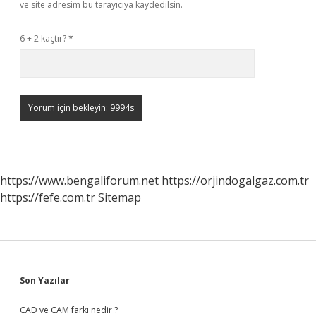
ve site adresim bu tarayıcıya kaydedilsin.
6 + 2 kaçtır?
*
https://www.bengaliforum.net
https://orjindogalgaz.com.tr
https://fefe.com.tr
Sitemap
Sidebar
Son Yazılar
CAD ve CAM farkı nedir ?