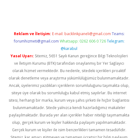
 giriş
https://www.betexper.xyz/
Reklam ve İletişim:
E-mail:
backlinkpaneli@gmail.com
Teams:
forumhizmeti@gmail.com
Whatsapp: 0262 606 0 726
Telegram:
@karabul
Yasal Uyarı:
Sitemiz, 5651 Sayılı Kanun gereğince Bilgi Teknolojileri
ve İletişim Kurumu (BTK) tarafından onaylanmış bir Yer Sağlayıcı
olarak hizmet vermektedir. Bu nedenle, sitedeki içerikleri proaktif
olarak denetleme veya araştırma yükümlülüğümüz bulunmamaktadır.
Ancak, üyelerimiz yazdıkları içeriklerin sorumluluğunu taşımakta olup,
siteye üye olarak bu sorumluluğu kabul etmiş sayılırlar. Bu internet
sitesi, herhangi bir marka, kurum veya şahıs şirketi ile hiçbir bağlantısı
bulunmamaktadır. Sitede yalnızca kendi hazırladığımız makaleler
paylaşılmaktadır. Burada yer alan içerikler haber niteliği taşımamakta
olup, gerçek kurum ve kişiler hakkında paylaşım yapılmamaktadır.
Gerçek kurum ve kişiler ile isim benzerlikleri tamamen tesadüfidir.
Sitemiz, kar amacı gütmeyen ve tamamen ücretsiz bir bilgi paylaşım