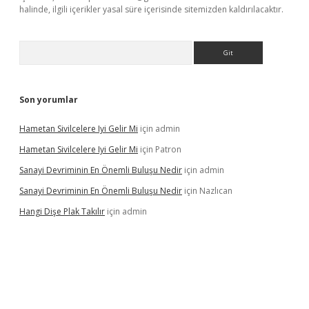
halinde, ilgili içerikler yasal süre içerisinde sitemizden kaldırılacaktır.
Arama
Son yorumlar
Hametan Sivilcelere Iyi Gelir Mi
için
admin
Hametan Sivilcelere Iyi Gelir Mi
için
Patron
Sanayi Devriminin En Önemli Buluşu Nedir
için
admin
Sanayi Devriminin En Önemli Buluşu Nedir
için
Nazlıcan
Hangi Dişe Plak Takılır
için
admin