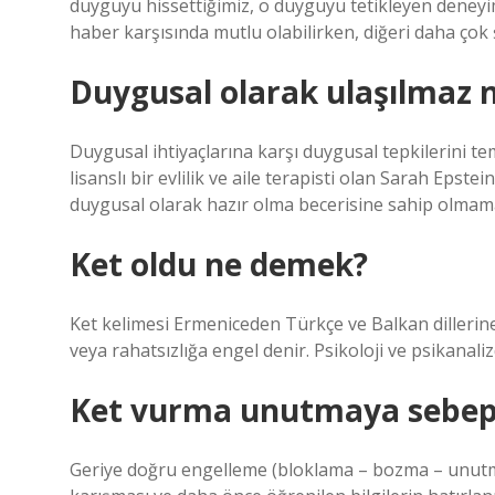
duyguyu hissettiğimiz, o duyguyu tetikleyen deneyime 
haber karşısında mutlu olabilirken, diğeri daha çok ş
Duygusal olarak ulaşılmaz
Duygusal ihtiyaçlarına karşı duygusal tepkilerini te
lisanslı bir evlilik ve aile terapisti olan Sarah Epstei
duygusal olarak hazır olma becerisine sahip olmama
Ket oldu ne demek?
Ket kelimesi Ermeniceden Türkçe ve Balkan dillerine
veya rahatsızlığa engel denir. Psikoloji ve psikanali
Ket vurma unutmaya sebep
Geriye doğru engelleme (bloklama – bozma – unutma)