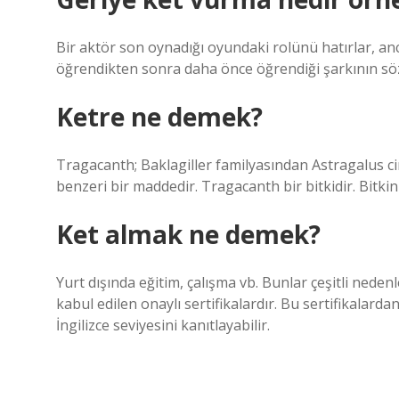
Bir aktör son oynadığı oyundaki rolünü hatırlar, anca
öğrendikten sonra daha önce öğrendiği şarkının söz
Ketre ne demek?
Tragacanth; Baklagiller familyasından Astragalus cins
benzeri bir maddedir. Tragacanth bir bitkidir. Bitkin
Ket almak ne demek?
Yurt dışında eğitim, çalışma vb. Bunlar çeşitli neden
kabul edilen onaylı sertifikalardır. Bu sertifikalard
İngilizce seviyesini kanıtlayabilir.