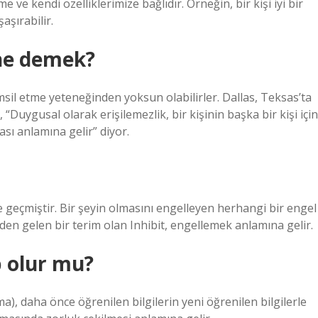
ve kendi özelliklerimize bağlıdır. Örneğin, bir kişi iyi bir
aşırabilir.
 ne demek?
msil etme yeteneğinden yoksun olabilirler. Dallas, Teksas’ta
n, “Duygusal olarak erişilemezlik, bir kişinin başka bir kişi için
sı anlamına gelir” diyor.
 geçmiştir. Bir şeyin olmasını engelleyen herhangi bir engel
zden gelen bir terim olan Inhibit, engellemek anlamına gelir.
 olur mu?
, daha önce öğrenilen bilgilerin yeni öğrenilen bilgilerle