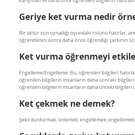
karışması ve daha önce öğrenilen bilgilerin hatırla
Geriye ket vurma nedir örn
Bir aktör son oynadığı oyundaki rolünü hatırlar, anca
öğrendikten sonra daha önce öğrendiği şarkının söz
Ket vurma öğrenmeyi etkile
Engelleme/Engelleme: Bu, öğrenilen bilgileri hatırl
öğrenilen bilgilerin insanların daha sonraki bilgil
öğrenilen bilgilerin insanların daha önceki bilgiler
Ket çekmek ne demek?
Şekil durdurmak; önlemek; engellemek; engellemek