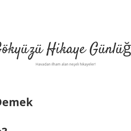
ökyüzü Hikaye Günlü
Havadan ilham alan neşeli hikayeler!
 Demek