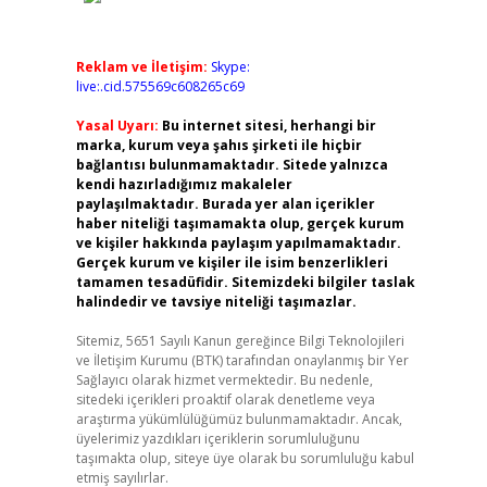
Reklam ve İletişim:
Skype:
live:.cid.575569c608265c69
Yasal Uyarı:
Bu internet sitesi, herhangi bir
marka, kurum veya şahıs şirketi ile hiçbir
bağlantısı bulunmamaktadır. Sitede yalnızca
kendi hazırladığımız makaleler
paylaşılmaktadır. Burada yer alan içerikler
haber niteliği taşımamakta olup, gerçek kurum
ve kişiler hakkında paylaşım yapılmamaktadır.
Gerçek kurum ve kişiler ile isim benzerlikleri
tamamen tesadüfidir. Sitemizdeki bilgiler taslak
halindedir ve tavsiye niteliği taşımazlar.
Sitemiz, 5651 Sayılı Kanun gereğince Bilgi Teknolojileri
ve İletişim Kurumu (BTK) tarafından onaylanmış bir Yer
Sağlayıcı olarak hizmet vermektedir. Bu nedenle,
sitedeki içerikleri proaktif olarak denetleme veya
araştırma yükümlülüğümüz bulunmamaktadır. Ancak,
üyelerimiz yazdıkları içeriklerin sorumluluğunu
taşımakta olup, siteye üye olarak bu sorumluluğu kabul
etmiş sayılırlar.