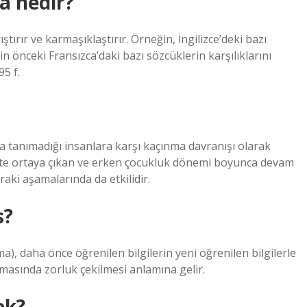
a nedir?
ırır ve karmaşıklaştırır. Örneğin, İngilizce’deki bazı
in önceki Fransızca’daki bazı sözcüklerin karşılıklarını
5 f.
a tanımadığı insanlara karşı kaçınma davranışı olarak
likte ortaya çıkan ve erken çocukluk dönemi boyunca devam
raki aşamalarında da etkilidir.
s?
, daha önce öğrenilen bilgilerin yeni öğrenilen bilgilerle
nmasında zorluk çekilmesi anlamına gelir.
ek?