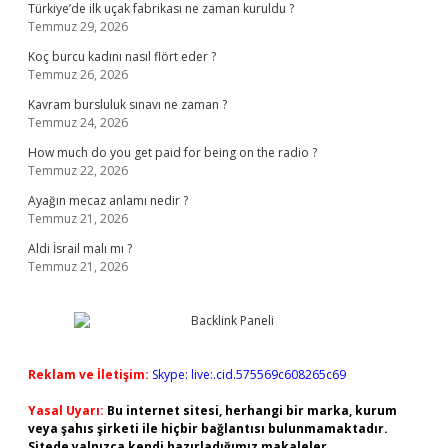
Türkiye’de ilk uçak fabrikası ne zaman kuruldu ?
Temmuz 29, 2026
Koç burcu kadını nasıl flört eder ?
Temmuz 26, 2026
Kavram bursluluk sınavı ne zaman ?
Temmuz 24, 2026
How much do you get paid for being on the radio ?
Temmuz 22, 2026
Ayağın mecaz anlamı nedir ?
Temmuz 21, 2026
Aldi İsrail malı mı ?
Temmuz 21, 2026
Reklam ve İletişim:
Skype: live:.cid.575569c608265c69
Yasal Uyarı:
Bu internet sitesi, herhangi bir marka, kurum
veya şahıs şirketi ile hiçbir bağlantısı bulunmamaktadır.
Sitede yalnızca kendi hazırladığımız makaleler