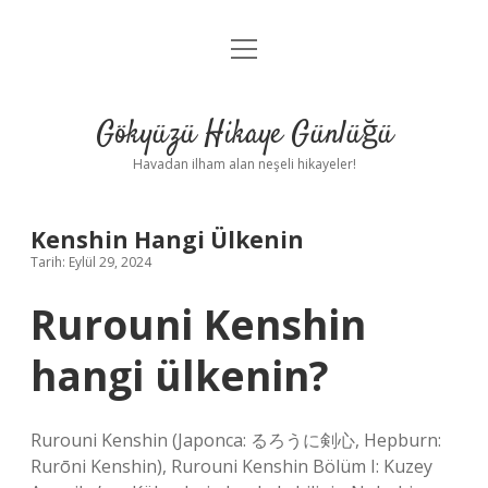
menüyü
Anasayfa
aç
Gizlilik Politikası
Gökyüzü Hikaye Günlüğü
Yasal Uyarı
Havadan ilham alan neşeli hikayeler!
Hakkımızda
Kenshin Hangi Ülkenin
Tarih: Eylül 29, 2024
Rurouni Kenshin
hangi ülkenin?
Rurouni Kenshin (Japonca: るろうに剣心, Hepburn:
Rurōni Kenshin), Rurouni Kenshin Bölüm I: Kuzey