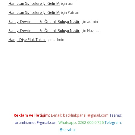
Hametan Sivilcelere Iyi Gelir Mi
için
admin
Hametan Sivilcelere Iyi Gelir Mi
için
Patron
Sanayi Devriminin En Önemli Buluşu Nedir
için
admin
Sanayi Devriminin En Önemli Buluşu Nedir
için
Nazlıcan
Hangi Dişe Plak Takılır
için
admin
vdcasino giriş
https://www.betexper.xyz/
Reklam ve İletişim:
E-mail:
backlinkpaneli@gmail.com
Teams:
forumhizmeti@gmail.com
Whatsapp: 0262 606 0 726
Telegram:
@karabul