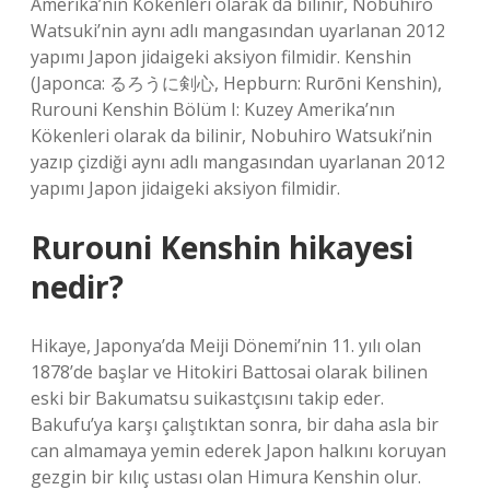
Amerika’nın Kökenleri olarak da bilinir, Nobuhiro
Watsuki’nin aynı adlı mangasından uyarlanan 2012
yapımı Japon jidaigeki aksiyon filmidir. Kenshin
(Japonca: るろうに剣心, Hepburn: Rurōni Kenshin),
Rurouni Kenshin Bölüm I: Kuzey Amerika’nın
Kökenleri olarak da bilinir, Nobuhiro Watsuki’nin
yazıp çizdiği aynı adlı mangasından uyarlanan 2012
yapımı Japon jidaigeki aksiyon filmidir.
Rurouni Kenshin hikayesi
nedir?
Hikaye, Japonya’da Meiji Dönemi’nin 11. yılı olan
1878’de başlar ve Hitokiri Battosai olarak bilinen
eski bir Bakumatsu suikastçısını takip eder.
Bakufu’ya karşı çalıştıktan sonra, bir daha asla bir
can almamaya yemin ederek Japon halkını koruyan
gezgin bir kılıç ustası olan Himura Kenshin olur.