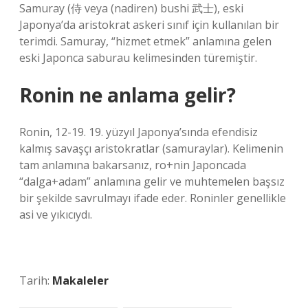
Samuray (侍 veya (nadiren) bushi 武士), eski
Japonya’da aristokrat askeri sınıf için kullanılan bir
terimdi. Samuray, “hizmet etmek” anlamına gelen
eski Japonca saburau kelimesinden türemiştir.
Ronin ne anlama gelir?
Ronin, 12-19. 19. yüzyıl Japonya’sında efendisiz
kalmış savaşçı aristokratlar (samuraylar). Kelimenin
tam anlamına bakarsanız, ro+nin Japoncada
“dalga+adam” anlamına gelir ve muhtemelen başsız
bir şekilde savrulmayı ifade eder. Roninler genellikle
asi ve yıkıcıydı.
Tarih:
Makaleler