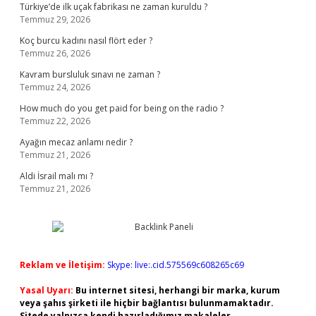
Türkiye’de ilk uçak fabrikası ne zaman kuruldu ?
Temmuz 29, 2026
Koç burcu kadını nasıl flört eder ?
Temmuz 26, 2026
Kavram bursluluk sınavı ne zaman ?
Temmuz 24, 2026
How much do you get paid for being on the radio ?
Temmuz 22, 2026
Ayağın mecaz anlamı nedir ?
Temmuz 21, 2026
Aldi İsrail malı mı ?
Temmuz 21, 2026
Reklam ve İletişim:
Skype: live:.cid.575569c608265c69
Yasal Uyarı:
Bu internet sitesi, herhangi bir marka, kurum
veya şahıs şirketi ile hiçbir bağlantısı bulunmamaktadır.
Sitede yalnızca kendi hazırladığımız makaleler