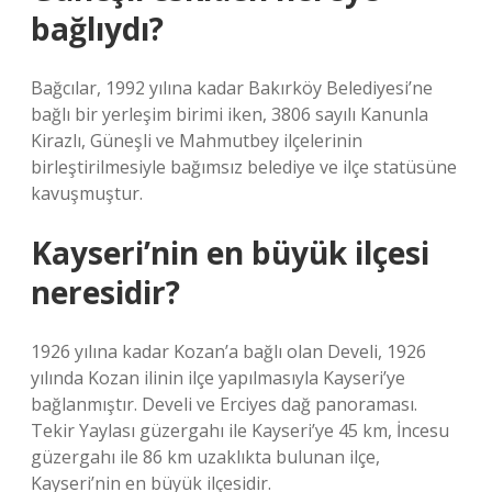
bağlıydı?
Bağcılar, 1992 yılına kadar Bakırköy Belediyesi’ne
bağlı bir yerleşim birimi iken, 3806 sayılı Kanunla
Kirazlı, Güneşli ve Mahmutbey ilçelerinin
birleştirilmesiyle bağımsız belediye ve ilçe statüsüne
kavuşmuştur.
Kayseri’nin en büyük ilçesi
neresidir?
1926 yılına kadar Kozan’a bağlı olan Develi, 1926
yılında Kozan ilinin ilçe yapılmasıyla Kayseri’ye
bağlanmıştır. Develi ve Erciyes dağ panoraması.
Tekir Yaylası güzergahı ile Kayseri’ye 45 km, İncesu
güzergahı ile 86 km uzaklıkta bulunan ilçe,
Kayseri’nin en büyük ilçesidir.