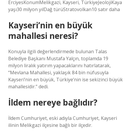
ErciyesKonumMelikgazi, Kayseri, TürkiyeJeolojiKaya
yaşı30 milyon yılDağ türüStratovolkan10 satır daha
Kayseri’nin en büyük
mahallesi neresi?
Konuyla ilgili değerlendirmede bulunan Talas
Belediye Başkanı Mustafa Yalçın, toplamda 19
milyon liralık yatırım yapacaklarını hatırlatarak,
“Mevlana Mahallesi, yaklaşık 84 bin nüfusuyla
Kayseri’nin en büyük, Türkiye’nin ise sekizinci büyük
mahallesidir.” dedi.
İldem nereye bağlıdır?
İldem Cumhuriyet, eski adıyla Cumhuriyet, Kayseri
ilinin Melikgazi ilçesine bağlı bir ilçedir.