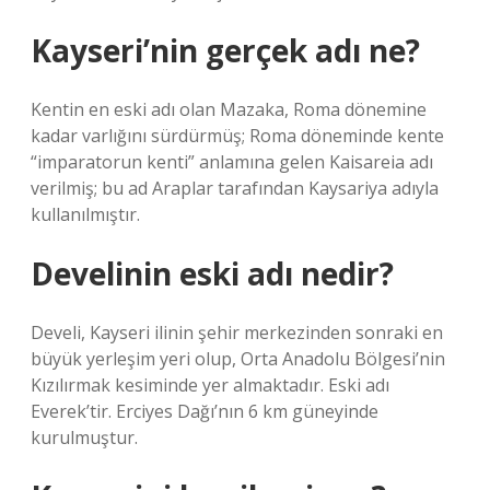
Kayseri’nin gerçek adı ne?
Kentin en eski adı olan Mazaka, Roma dönemine
kadar varlığını sürdürmüş; Roma döneminde kente
“imparatorun kenti” anlamına gelen Kaisareia adı
verilmiş; bu ad Araplar tarafından Kaysariya adıyla
kullanılmıştır.
Develinin eski adı nedir?
Develi, Kayseri ilinin şehir merkezinden sonraki en
büyük yerleşim yeri olup, Orta Anadolu Bölgesi’nin
Kızılırmak kesiminde yer almaktadır. Eski adı
Everek’tir. Erciyes Dağı’nın 6 km güneyinde
kurulmuştur.