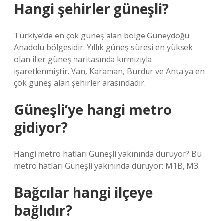
Hangi şehirler güneşli?
Türkiye’de en çok güneş alan bölge Güneydoğu
Anadolu bölgesidir. Yıllık güneş süresi en yüksek
olan iller güneş haritasında kırmızıyla
işaretlenmiştir. Van, Karaman, Burdur ve Antalya en
çok güneş alan şehirler arasındadır.
Güneşli’ye hangi metro
gidiyor?
Hangi metro hatları Güneşli yakınında duruyor? Bu
metro hatları Güneşli yakınında duruyor: M1B, M3.
Bağcılar hangi ilçeye
bağlıdır?