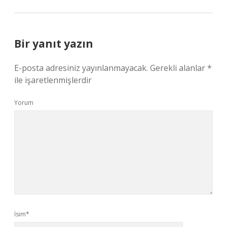
Bir yanıt yazın
E-posta adresiniz yayınlanmayacak.
Gerekli alanlar
*
ile işaretlenmişlerdir
Yorum
İsim*