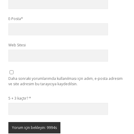
E-Posta*
Web Sitesi
Daha sonraki yorumlarımda kullanılması için adım, e-posta adresim
ve site adresim bu tarayıcıya kaydedilsin.
5 + 3 kaçtır?
*