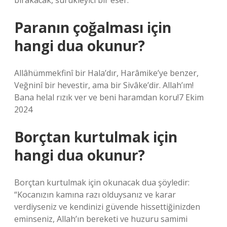
bırakacak, sürükleyici bir eser.”
Paranın çoğalması için
hangi dua okunur?
Allâhümmekfinî bir Hala’dır, Harâmike’ye benzer,
Veğninî bir hevestir, ama bir Sivâke’dir. Allah’ım!
Bana helal rızık ver ve beni haramdan koru!7 Ekim
2024
Borçtan kurtulmak için
hangi dua okunur?
Borçtan kurtulmak için okunacak dua şöyledir:
“Kocanızın kamına razı olduysanız ve karar
verdiyseniz ve kendinizi güvende hissettiğinizden
eminseniz, Allah’ın bereketi ve huzuru samimi