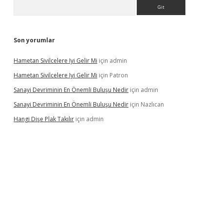
Arama
Son yorumlar
Hametan Sivilcelere Iyi Gelir Mi
için
admin
Hametan Sivilcelere Iyi Gelir Mi
için
Patron
Sanayi Devriminin En Önemli Buluşu Nedir
için
admin
Sanayi Devriminin En Önemli Buluşu Nedir
için
Nazlıcan
Hangi Dişe Plak Takılır
için
admin
casino giriş
https://www.betexper.xyz/