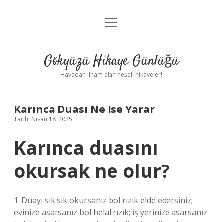
menüyü
Anasayfa
aç
Gizlilik Politikası
Gökyüzü Hikaye Günlüğü
Yasal Uyarı
Havadan ilham alan neşeli hikayeler!
Hakkımızda
Karınca Duası Ne Ise Yarar
Tarih: Nisan 18, 2025
Karınca duasını
okursak ne olur?
1-Duayı sık sık okursanız bol rızık elde edersiniz;
evinize asarsanız bol helal rızık; iş yerinize asarsanız