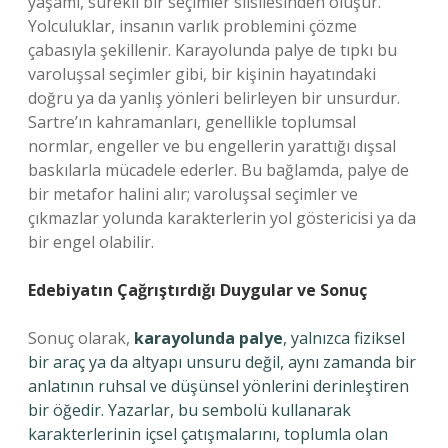
yaşamı, sürekli bir seçimler silsilesinden oluşur.
Yolculuklar, insanın varlık problemini çözme
çabasıyla şekillenir. Karayolunda palye de tıpkı bu
varoluşsal seçimler gibi, bir kişinin hayatındaki
doğru ya da yanlış yönleri belirleyen bir unsurdur.
Sartre’ın kahramanları, genellikle toplumsal
normlar, engeller ve bu engellerin yarattığı dışsal
baskılarla mücadele ederler. Bu bağlamda, palye de
bir metafor halini alır; varoluşsal seçimler ve
çıkmazlar yolunda karakterlerin yol göstericisi ya da
bir engel olabilir.
Edebiyatın Çağrıştırdığı Duygular ve Sonuç
Sonuç olarak,
karayolunda palye
, yalnızca fiziksel
bir araç ya da altyapı unsuru değil, aynı zamanda bir
anlatının ruhsal ve düşünsel yönlerini derinleştiren
bir öğedir. Yazarlar, bu sembolü kullanarak
karakterlerinin içsel çatışmalarını, toplumla olan