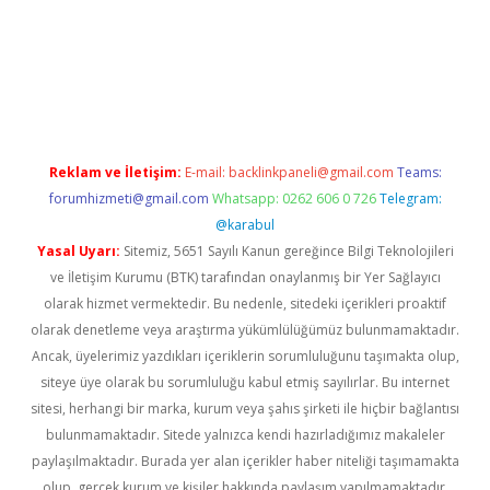
ş
vdcasino giriş
https://www.betexper.xyz/
Reklam ve İletişim:
E-mail:
backlinkpaneli@gmail.com
Teams:
forumhizmeti@gmail.com
Whatsapp: 0262 606 0 726
Telegram:
@karabul
Yasal Uyarı:
Sitemiz, 5651 Sayılı Kanun gereğince Bilgi Teknolojileri
ve İletişim Kurumu (BTK) tarafından onaylanmış bir Yer Sağlayıcı
olarak hizmet vermektedir. Bu nedenle, sitedeki içerikleri proaktif
olarak denetleme veya araştırma yükümlülüğümüz bulunmamaktadır.
Ancak, üyelerimiz yazdıkları içeriklerin sorumluluğunu taşımakta olup,
siteye üye olarak bu sorumluluğu kabul etmiş sayılırlar. Bu internet
sitesi, herhangi bir marka, kurum veya şahıs şirketi ile hiçbir bağlantısı
bulunmamaktadır. Sitede yalnızca kendi hazırladığımız makaleler
paylaşılmaktadır. Burada yer alan içerikler haber niteliği taşımamakta
olup, gerçek kurum ve kişiler hakkında paylaşım yapılmamaktadır.