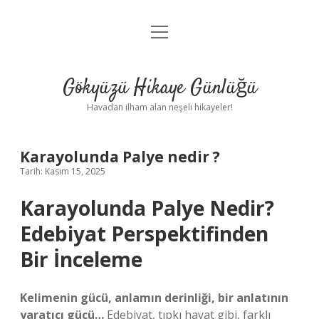
menüyü
Anasayfa
aç
Gizlilik Politikası
Gökyüzü Hikaye Günlüğü
Yasal Uyarı
Havadan ilham alan neşeli hikayeler!
Hakkımızda
Karayolunda Palye nedir ?
Tarih: Kasım 15, 2025
Karayolunda Palye Nedir?
Edebiyat Perspektifinden
Bir İnceleme
Kelimenin gücü, anlamın derinliği, bir anlatının
yaratıcı gücü…
Edebiyat, tıpkı hayat gibi, farklı