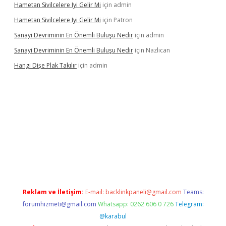
Hametan Sivilcelere Iyi Gelir Mi
için
admin
Hametan Sivilcelere Iyi Gelir Mi
için
Patron
Sanayi Devriminin En Önemli Buluşu Nedir
için
admin
Sanayi Devriminin En Önemli Buluşu Nedir
için
Nazlıcan
Hangi Dişe Plak Takılır
için
admin
ino giriş
https://www.betexper.xyz/
Reklam ve İletişim:
E-mail:
backlinkpaneli@gmail.com
Teams:
forumhizmeti@gmail.com
Whatsapp: 0262 606 0 726
Telegram:
@karabul