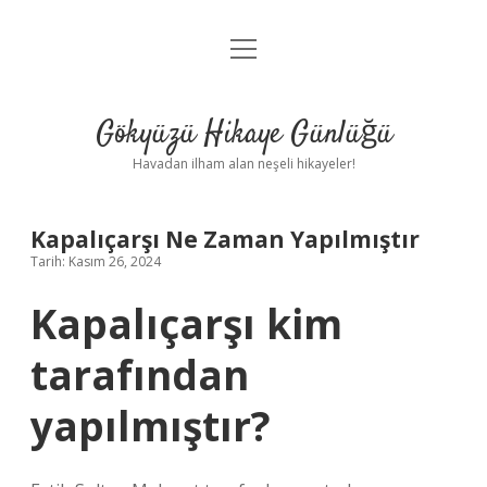
menüyü
Anasayfa
aç
Gizlilik Politikası
Gökyüzü Hikaye Günlüğü
Yasal Uyarı
Havadan ilham alan neşeli hikayeler!
Hakkımızda
Kapalıçarşı Ne Zaman Yapılmıştır
Tarih: Kasım 26, 2024
Kapalıçarşı kim
tarafından
yapılmıştır?