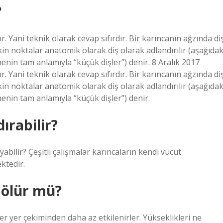
?
ır. Yani teknik olarak cevap sıfırdır. Bir karıncanın ağzında di
kin noktalar anatomik olarak diş olarak adlandırılır (aşağıdak
menin tam anlamıyla “küçük dişler”) denir. 8 Aralık 2017
ır. Yani teknik olarak cevap sıfırdır. Bir karıncanın ağzında di
kin noktalar anatomik olarak diş olarak adlandırılır (aşağıdak
menin tam anlamıyla “küçük dişler”) denir.
ırabilir?
ıyabilir? Çeşitli çalışmalar karıncaların kendi vücut
ektedir.
 ölür mü?
r yer çekiminden daha az etkilenirler. Yükseklikleri ne