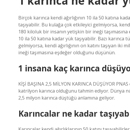
1 karınca ne kadar y
Birçok karınca kendi ağırlığının 10 ila 50 katına kada
taşıyabilir. Bu kulağa çok etkileyici gelmiyorsa, kendi
180 kiloluk bir insanın yetişkin bir ineği taşımasın
10 ila 50 katına kadar yük taşıyabilir. Bazı karınca tü
gelmiyorsa, kendi ağırlığının on katını taşıyan iki mi
ineği taşımasına eşdeğer olduğunu düşünün.
1 insana kaç karınca düşüy
KİŞİ BAŞINA 2,5 MİLYON KARINCA DÜŞÜYOR PNAS der
katrilyon karınca olduğunu tahmin ediyor. Dünya n
2,5 milyon karınca düştüğü anlamına geliyor.
Karıncalar ne kadar taşıyabi
Karıncalar kendi ağırlıklarının 50 katını taşıyabilirler