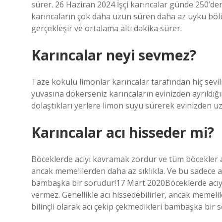
sürer. 26 Haziran 2024 İşçi karıncalar günde 250’den
karıncaların çok daha uzun süren daha az uyku böl
gerçekleşir ve ortalama altı dakika sürer.
Karıncalar neyi sevmez?
Taze kokulu limonlar karıncalar tarafından hiç sev
yuvasına dökerseniz karıncaların evinizden ayrıldığı
dolaştıkları yerlere limon suyu sürerek evinizden uza
Karıncalar acı hisseder mi?
Böceklerde acıyı kavramak zordur ve tüm böcekler acı
ancak memelilerden daha az sıklıkla. Ve bu sadece acı
bambaşka bir sorudur!17 Mart 2020Böceklerde acıyı
vermez. Genellikle acı hissedebilirler, ancak memeli
bilinçli olarak acı çekip çekmedikleri bambaşka bir