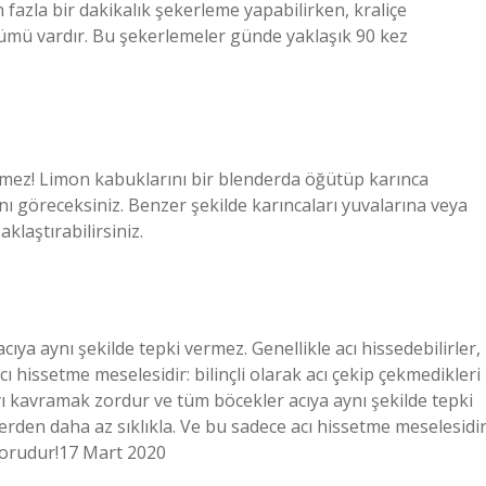
 fazla bir dakikalık şekerleme yapabilirken, kraliçe
ümü vardır. Bu şekerlemeler günde yaklaşık 90 kez
ilmez! Limon kabuklarını bir blenderda öğütüp karınca
nı göreceksiniz. Benzer şekilde karıncaları yuvalarına veya
klaştırabilirsiniz.
ya aynı şekilde tepki vermez. Genellikle acı hissedebilirler,
 hissetme meselesidir: bilinçli olarak acı çekip çekmedikleri
 kavramak zordur ve tüm böcekler acıya aynı şekilde tepki
lerden daha az sıklıkla. Ve bu sadece acı hissetme meselesidir
 sorudur!17 Mart 2020