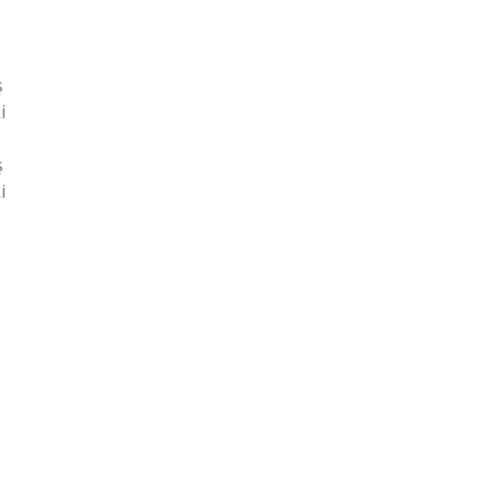
ş
i
ş
i