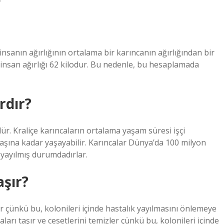
nsanın ağırlığının ortalama bir karıncanın ağırlığından bir
insan ağırlığı 62 kilodur. Bu nedenle, bu hesaplamada
rdır?
r. Kraliçe karıncaların ortalama yaşam süresi işçi
 yaşına kadar yaşayabilir. Karıncalar Dünya’da 100 milyon
yayılmış durumdadırlar.
aşır?
ler çünkü bu, kolonileri içinde hastalık yayılmasını önlemeye
ları taşır ve cesetlerini temizler çünkü bu, kolonileri içinde