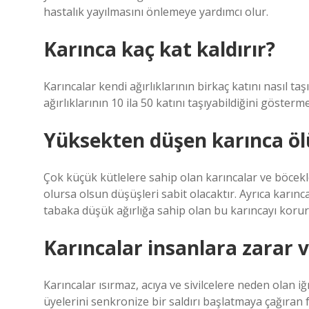
hastalık yayılmasını önlemeye yardımcı olur.
Karınca kaç kat kaldırır?
Karıncalar kendi ağırlıklarının birkaç katını nasıl taş
ağırlıklarının 10 ila 50 katını taşıyabildiğini gösterm
Yüksekten düşen karınca ö
Çok küçük kütlelere sahip olan karıncalar ve böcekle
olursa olsun düşüşleri sabit olacaktır. Ayrıca karın
tabaka düşük ağırlığa sahip olan bu karıncayı korur
Karıncalar insanlara zarar v
Karıncalar ısırmaz, acıya ve sivilcelere neden olan iğ
üyelerini senkronize bir saldırı başlatmaya çağıran 