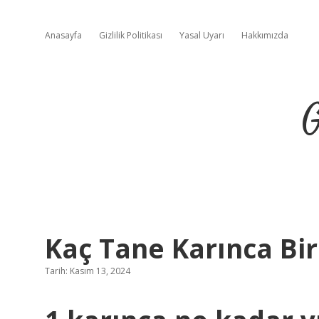
Anasayfa
Gizlilik Politikası
Yasal Uyarı
Hakkımızda
G
Kaç Tane Karınca Bir 
Tarih: Kasım 13, 2024