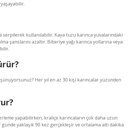
 yaşayabilir.
 serpilerek kullanılabilir. Kaya tuzu karınca yuvalarındaki
lma şanslarını azaltır. Biberiye yağı karınca yollarına veya
ilir.
ürür?
üşünüyorsunuz? Her yıl en az 30 kişi karıncalar yüzünden
yur?
kerleme yapabilirken, kraliçe karıncaların çok daha uzun
günde yaklaşık 90 kez gerçekleşir ve ortalama altı dakika