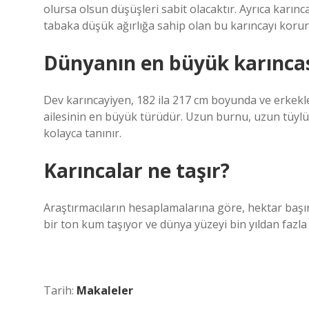
olursa olsun düşüşleri sabit olacaktır. Ayrıca karın
tabaka düşük ağırlığa sahip olan bu karıncayı korur
Dünyanın en büyük karıncası
Dev karıncayiyen, 182 ila 217 cm boyunda ve erkeklerd
ailesinin en büyük türüdür. Uzun burnu, uzun tüylü
kolayca tanınır.
Karıncalar ne taşır?
Araştırmacıların hesaplamalarına göre, hektar başın
bir ton kum taşıyor ve dünya yüzeyi bin yıldan fazla
Tarih:
Makaleler