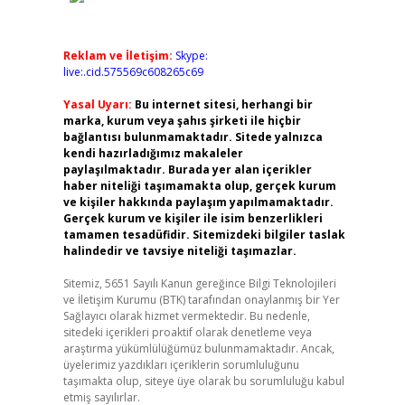
Reklam ve İletişim:
Skype:
live:.cid.575569c608265c69
Yasal Uyarı:
Bu internet sitesi, herhangi bir
marka, kurum veya şahıs şirketi ile hiçbir
bağlantısı bulunmamaktadır. Sitede yalnızca
kendi hazırladığımız makaleler
paylaşılmaktadır. Burada yer alan içerikler
haber niteliği taşımamakta olup, gerçek kurum
ve kişiler hakkında paylaşım yapılmamaktadır.
Gerçek kurum ve kişiler ile isim benzerlikleri
tamamen tesadüfidir. Sitemizdeki bilgiler taslak
halindedir ve tavsiye niteliği taşımazlar.
Sitemiz, 5651 Sayılı Kanun gereğince Bilgi Teknolojileri
ve İletişim Kurumu (BTK) tarafından onaylanmış bir Yer
Sağlayıcı olarak hizmet vermektedir. Bu nedenle,
sitedeki içerikleri proaktif olarak denetleme veya
araştırma yükümlülüğümüz bulunmamaktadır. Ancak,
üyelerimiz yazdıkları içeriklerin sorumluluğunu
taşımakta olup, siteye üye olarak bu sorumluluğu kabul
etmiş sayılırlar.