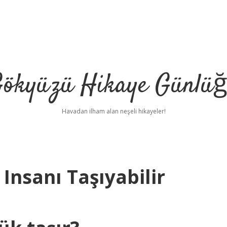
ökyüzü Hikaye Günlü
Havadan ilham alan neşeli hikayeler!
Insanı Taşıyabilir