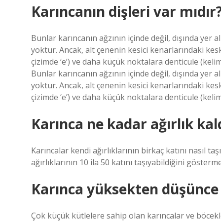
Karıncanın dişleri var mıdır
Bunlar karıncanın ağzının içinde değil, dışında yer al
yoktur. Ancak, alt çenenin kesici kenarlarındaki kes
çizimde ‘e’) ve daha küçük noktalara denticule (keli
Bunlar karıncanın ağzının içinde değil, dışında yer al
yoktur. Ancak, alt çenenin kesici kenarlarındaki kes
çizimde ‘e’) ve daha küçük noktalara denticule (keli
Karınca ne kadar ağırlık kald
Karıncalar kendi ağırlıklarının birkaç katını nasıl taş
ağırlıklarının 10 ila 50 katını taşıyabildiğini gösterm
Karınca yüksekten düşünce
Çok küçük kütlelere sahip olan karıncalar ve böcekle