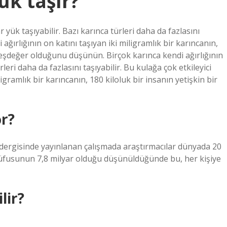
ük taşır?
r yük taşıyabilir. Bazı karınca türleri daha da fazlasını
 ağırlığının on katını taşıyan iki miligramlık bir karıncanın,
a eşdeğer olduğunu düşünün. Birçok karınca kendi ağırlığının
rleri daha da fazlasını taşıyabilir. Bu kulağa çok etkileyici
ligramlık bir karıncanın, 180 kiloluk bir insanın yetişkin bir
or?
gisinde yayınlanan çalışmada araştırmacılar dünyada 20
üfusunun 7,8 milyar olduğu düşünüldüğünde bu, her kişiye
lir?
.